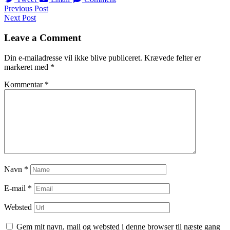
Navigation
Previous Post
Next Post
til
indlæg
Leave a Comment
Din e-mailadresse vil ikke blive publiceret.
Krævede felter er
markeret med
*
Kommentar
*
Navn
*
E-mail
*
Websted
Gem mit navn, mail og websted i denne browser til næste gang