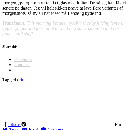
morgengrød og kom resten i et glas med lufttæt låg så jeg kan få det
senere på dagen. Jeg vil helt sikkert prøve at lave flere varianter af
morgenshots, så hvis I har ideer må I endelig byde ind!
Translation:
This morning I made myself a shot by juicing lemon,
apple, ginger and fresh mint and adding some chlorella and bee
pollen. Hot stuff!
Share this:
Facebook
Pinterest
Tagged
drink
Share
Pin
Tweet
Email
Comment