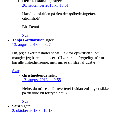
Dennis Raahauge
siger:
26. september 2015 kl. 18:01
Har du opskriften på den der rødbede-ingefær-
citronshot?
Bh. Dennis
Svar
Tanja Gotthardsen
siger:
13. august 2013 kl. 9:27
Uh, jeg elsker firestarter shots! Tak for opskriften :) Nu
mangler jeg bare den juicer.. (Hvor er det frygteligt, når man
har alle ingredienserne, men må se sig slået af udstyr -.-
Svar
christinebonde
siger:
13. august 2013 kl. 9:55
Hehe, du må se at få investeret i sådan én! Jeg er sikker
på du ikke vil fortryde det :)
Svar
Sara
siger:
2. oktober 2013 kl. 19:18