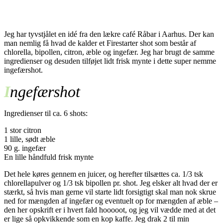
Jeg har tyvstjålet en idé fra den lækre café Råbar i Aarhus. Der kan
man nemlig få hvad de kalder et Firestarter shot som består af
chlorella, bipollen, citron, æble og ingefær. Jeg har brugt de samme
ingredienser og desuden tilføjet lidt frisk mynte i dette super nemme
ingefærshot.
I
ngefærshot
Ingredienser til ca. 6 shots:
1 stor citron
1 lille, sødt æble
90 g. ingefær
En lille håndfuld frisk mynte
Det hele køres gennem en juicer, og herefter tilsættes ca. 1/3 tsk
chlorellapulver og 1/3 tsk bipollen pr. shot. Jeg elsker alt hvad der er
stærkt, så hvis man gerne vil starte lidt forsigtigt skal man nok skrue
ned for mængden af ingefær og eventuelt op for mængden af æble –
den her opskrift er i hvert fald hooooot, og jeg vil vædde med at det
er lige så opkvikkende som en kop kaffe. Jeg drak 2 til min