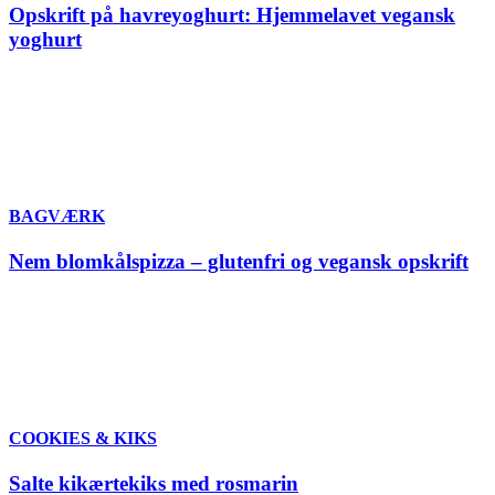
Opskrift på havreyoghurt: Hjemmelavet vegansk
yoghurt
BAGVÆRK
Nem blomkålspizza – glutenfri og vegansk opskrift
COOKIES & KIKS
Salte kikærtekiks med rosmarin