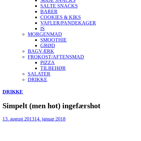
SØDE SNACKS
SALTE SNACKS
BARER
COOKIES & KIKS
VAFLER/PANDEKAGER
IS
MORGENMAD
SMOOTHIE
GRØD
BAGVÆRK
FROKOST/AFTENSMAD
PIZZA
TILBEHØR
SALATER
DRIKKE
Skip
DRIKKE
to
content
Simpelt (men hot) ingefærshot
13. august 2013
14. januar 2018