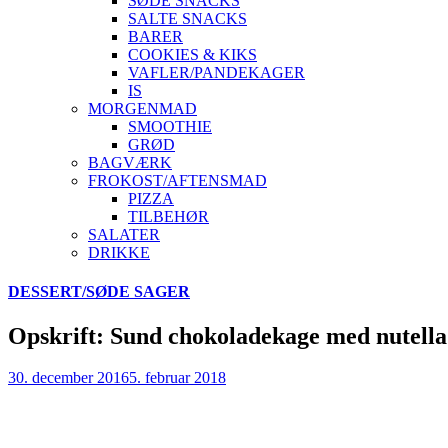
SØDE SNACKS
SALTE SNACKS
BARER
COOKIES & KIKS
VAFLER/PANDEKAGER
IS
MORGENMAD
SMOOTHIE
GRØD
BAGVÆRK
FROKOST/AFTENSMAD
PIZZA
TILBEHØR
SALATER
DRIKKE
Skip
DESSERT/SØDE SAGER
to
content
Opskrift: Sund chokoladekage med nutell
30. december 2016
5. februar 2018