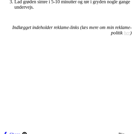
Lad grøden simre i 5-10 minutter og rør i gryden nogle gange
undervejs.
Indlægget indeholder reklame-links (læs mere om min reklame-
politik
her
)