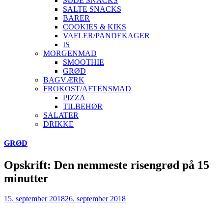
SØDE SNACKS
SALTE SNACKS
BARER
COOKIES & KIKS
VAFLER/PANDEKAGER
IS
MORGENMAD
SMOOTHIE
GRØD
BAGVÆRK
FROKOST/AFTENSMAD
PIZZA
TILBEHØR
SALATER
DRIKKE
Skip
GRØD
to
content
Opskrift: Den nemmeste risengrød på 15
minutter
15. september 2018
26. september 2018