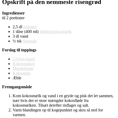
Opskrift på den nemmeste risengrød
Ingredienser
til 2 portioner
2,5 dl
risflager
1 dåse (400 ml)
fuldfed kokosmælk
3 dl vand
½ tsk
flagesalt
Forslag til toppings
Ceylon kanel
Kokossukker
Mandelsmør
Kakaonibs
Æble
Fremgangsmåde
Kom kokosmælk og vand i en gryde og pisk det let sammen,
især hvis der er store mængder kokosfløde fra
kokosmælken. Tilsæt derefter risflager og salt.
Varm blandingen op til kogepunktet og skru så ned for
varmen.