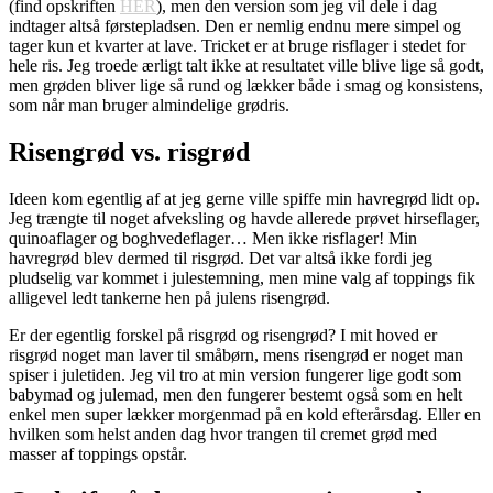
(find opskriften
HER
), men den version som jeg vil dele i dag
indtager altså førstepladsen. Den er nemlig endnu mere simpel og
tager kun et kvarter at lave. Tricket er at bruge risflager i stedet for
hele ris. Jeg troede ærligt talt ikke at resultatet ville blive lige så godt,
men grøden bliver lige så rund og lækker både i smag og konsistens,
som når man bruger almindelige grødris.
Risengrød vs. risgrød
Ideen kom egentlig af at jeg gerne ville spiffe min havregrød lidt op.
Jeg trængte til noget afveksling og havde allerede prøvet hirseflager,
quinoaflager og boghvedeflager… Men ikke risflager! Min
havregrød blev dermed til risgrød. Det var altså ikke fordi jeg
pludselig var kommet i julestemning, men mine valg af toppings fik
alligevel ledt tankerne hen på julens risengrød.
Er der egentlig forskel på risgrød og risengrød? I mit hoved er
risgrød noget man laver til småbørn, mens risengrød er noget man
spiser i juletiden. Jeg vil tro at min version fungerer lige godt som
babymad og julemad, men den fungerer bestemt også som en helt
enkel men super lækker morgenmad på en kold efterårsdag. Eller en
hvilken som helst anden dag hvor trangen til cremet grød med
masser af toppings opstår.