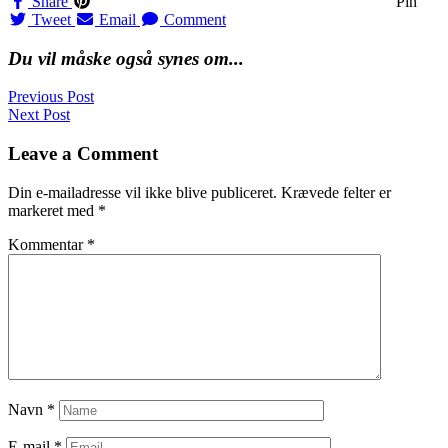
Share
Pin
Tweet
Email
Comment
Du vil måske også synes om...
Navigation
Previous Post
Next Post
til
indlæg
Leave a Comment
Din e-mailadresse vil ikke blive publiceret.
Krævede felter er
markeret med
*
Kommentar
*
Navn
*
E-mail
*