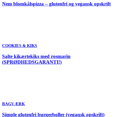
Nem blomkålspizza – glutenfri og vegansk opskrift
COOKIES & KIKS
Salte kikærtekiks med rosmarin
(SPRØDHEDSGARANTI!)
BAGVÆRK
Simple glutenfri burgerboller (vegansk opskrift)