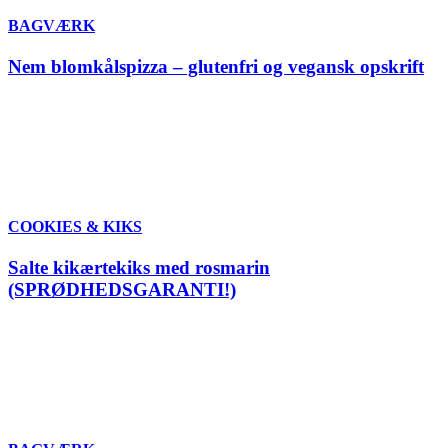
BAGVÆRK
Nem blomkålspizza – glutenfri og vegansk opskrift
COOKIES & KIKS
Salte kikærtekiks med rosmarin
(SPRØDHEDSGARANTI!)