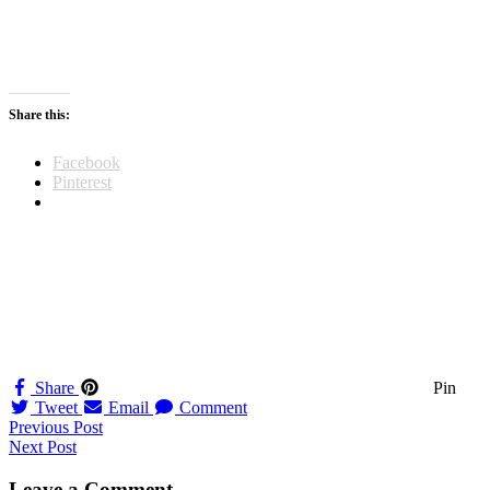
Share this:
Facebook
Pinterest
Share
Pin
Tweet
Email
Comment
Navigation
Previous Post
Next Post
til
Leave a Comment