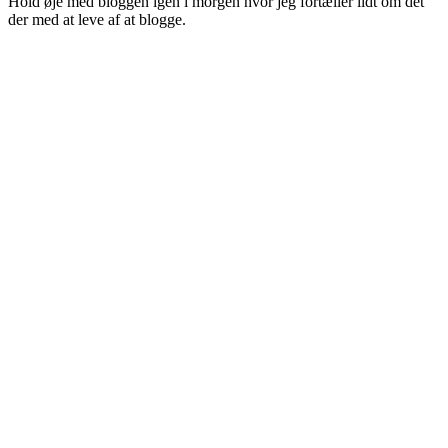
Hold øje med bloggen igen i morgen hvor jeg fortæller lidt om det
der med at leve af at blogge.