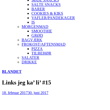
SØDE SNACKS
SALTE SNACKS
BARER
COOKIES & KIKS
VAFLER/PANDEKAGER
IS
MORGENMAD
SMOOTHIE
GRØD
BAGVÆRK
FROKOST/AFTENSMAD
PIZZA
TILBEHØR
SALATER
DRIKKE
Skip
BLANDET
to
content
Links jeg ka’ li’ #15
18. februar 2017
30. juni 2017