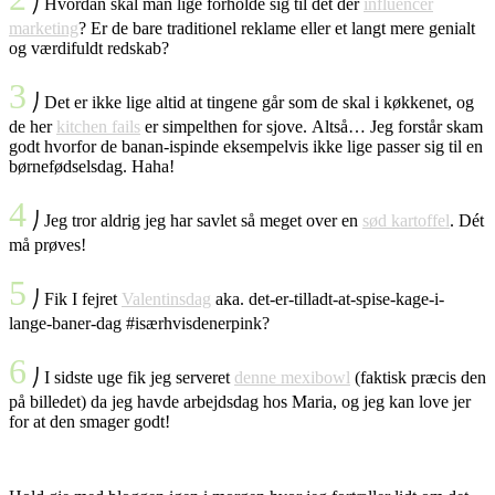
⎠ Hvordan skal man lige forholde sig til det der
influencer
marketing
? Er de bare traditionel reklame eller et langt mere genialt
og værdifuldt redskab?
3
⎠ Det er ikke lige altid at tingene går som de skal i køkkenet, og
de her
kitchen fails
er simpelthen for sjove. Altså… Jeg forstår skam
godt hvorfor de banan-ispinde eksempelvis ikke lige passer sig til en
børnefødselsdag. Haha!
4
⎠ Jeg tror aldrig jeg har savlet så meget over en
sød kartoffel
. Dét
må prøves!
5
⎠ Fik I fejret
Valentinsdag
aka. det-er-tilladt-at-spise-kage-i-
lange-baner-dag #isærhvisdenerpink?
6
⎠ I sidste uge fik jeg serveret
denne mexibowl
(faktisk præcis den
på billedet) da jeg havde arbejdsdag hos Maria, og jeg kan love jer
for at den smager godt!