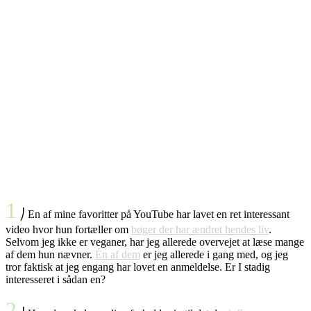
1
⎠ En af mine favoritter på YouTube har lavet en ret interessant
video hvor hun fortæller om
bøger der har ændret hendes liv
.
Selvom jeg ikke er veganer, har jeg allerede overvejet at læse mange
af dem hun nævner.
Én af dem
er jeg allerede i gang med, og jeg
tror faktisk at jeg engang har lovet en anmeldelse. Er I stadig
interesseret i sådan en?
2