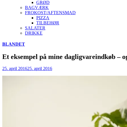
GRØD
BAGVÆRK
FROKOST/AFTENSMAD
PIZZA
TILBEHØR
SALATER
DRIKKE
Skip
BLANDET
to
content
Et eksempel på mine dagligvareindkøb – o
25. april 2016
25. april 2016