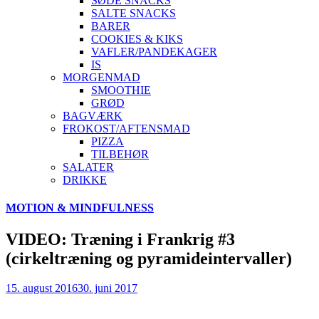
SØDE SNACKS
SALTE SNACKS
BARER
COOKIES & KIKS
VAFLER/PANDEKAGER
IS
MORGENMAD
SMOOTHIE
GRØD
BAGVÆRK
FROKOST/AFTENSMAD
PIZZA
TILBEHØR
SALATER
DRIKKE
Skip
MOTION & MINDFULNESS
to
content
VIDEO: Træning i Frankrig #3
(cirkeltræning og pyramideintervaller)
15. august 2016
30. juni 2017