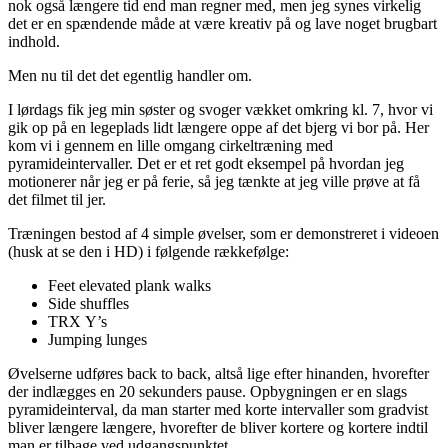
nok også længere tid end man regner med, men jeg synes virkelig
det er en spændende måde at være kreativ på og lave noget brugbart
indhold.
Men nu til det det egentlig handler om.
I lørdags fik jeg min søster og svoger vækket omkring kl. 7, hvor vi
gik op på en legeplads lidt længere oppe af det bjerg vi bor på. Her
kom vi i gennem en lille omgang cirkeltræning med
pyramideintervaller. Det er et ret godt eksempel på hvordan jeg
motionerer når jeg er på ferie, så jeg tænkte at jeg ville prøve at få
det filmet til jer.
Træningen bestod af 4 simple øvelser, som er demonstreret i videoen
(husk at se den i HD) i følgende rækkefølge:
Feet elevated plank walks
Side shuffles
TRX Y’s
Jumping lunges
Øvelserne udføres back to back, altså lige efter hinanden, hvorefter
der indlægges en 20 sekunders pause. Opbygningen er en slags
pyramideinterval, da man starter med korte intervaller som gradvist
bliver længere længere, hvorefter de bliver kortere og kortere indtil
man er tilbage ved udgangspunktet.