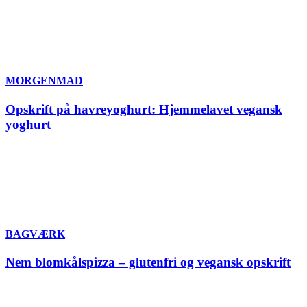
MORGENMAD
Opskrift på havreyoghurt: Hjemmelavet vegansk
yoghurt
BAGVÆRK
Nem blomkålspizza – glutenfri og vegansk opskrift