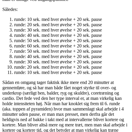
Således:
runde: 10 sek. med hver øvelse + 20 sek. pause
runde: 20 sek. med hver øvelse + 20 sek. pause
runde: 30 sek. med hver øvelse + 20 sek. pause
runde: 40 sek. med hver øvelse + 20 sek. pause
runde: 50 sek. med hver øvelse + 20 sek. pause
runde: 60 sek. med hver øvelse + 20 sek. pause
runde: 50 sek. med hver øvelse + 20 sek. pause
runde: 40 sek. med hver øvelse + 20 sek. pause
runde: 30 sek. med hver øvelse + 20 sek. pause
runde: 20 sek. med hver øvelse + 20 sek. pause
runde: 10 sek. med hver øvelse + 20 sek. pause
Sådan en omgang tager faktisk ikke mere end 20 minutter at
gennemføre, og så har man både fået noget styrke til over- og
underkrop (særligt ben, balder, ryg og skuldre), coretræning og
cardio. Det fede ved den her type interval er, at man virkelig kan
holde intensiteten høj. Når man har knoklet sig frem til 6. runde
(aka. toppen af pyramiden) hvor man sammenlagt skal arbejde i 4
minutter uden pause, er man max presset, men derfra går det
heldigvis ned af bakke i takt med at intervallerne bliver kortere og
kortere. Man bliver altså mere og mere træt, men man skal arbejde i
kortere og kortere tid, og det betyder at man virkelig kan træne