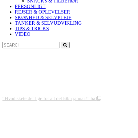
SNACKS & TILBEHØR
PERSONLIGT
REJSER & OPLEVELSER
SKØNHED & SELVPLEJE
TANKER & SELVUDVIKLING
TIPS & TRICKS
VIDEO
Search
Search
for:
“Hvad skete der lige for alt det løb i januar?” ha