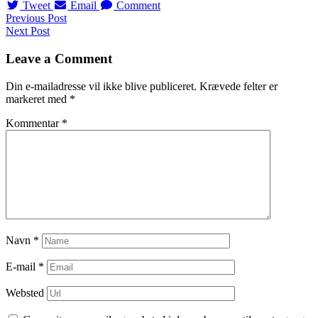
Tweet
Email
Comment
Navigation
Previous Post
Next Post
til
indlæg
Leave a Comment
Din e-mailadresse vil ikke blive publiceret.
Krævede felter er
markeret med
*
Kommentar
*
Navn
*
E-mail
*
Websted