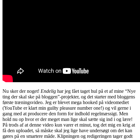
Nu sker der noget!
Endelig
har jeg fået taget hul på et af mine “Nye
ting der skal ske på bloggen”-projekter, og det starter med bloggens
første træningsvideo. Jeg er blevet mega hooked på videomediet
(YouTube er klart min guilty pleasure number one!) og vil gerne i
gang med at producere den form for indhold regelmæssigt. Men
hold nu op hvor er der meget man lige skal sætte sig ind i og lære!
På trods af at denne video kun varer et minut, tog det mig en krig at
få den uploadet, så måske skal jeg lige have undersøgt om det kan
gøres på en smartere måde. Klipningen og redigeringen tager godt