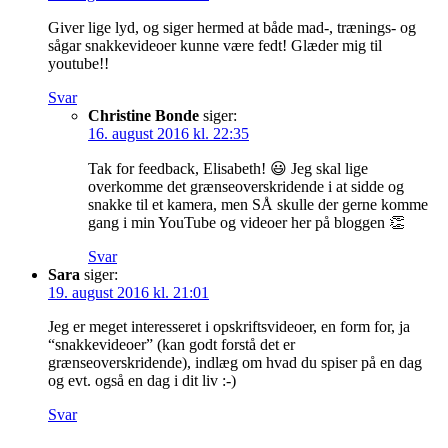
Giver lige lyd, og siger hermed at både mad-, trænings- og
sågar snakkevideoer kunne være fedt! Glæder mig til
youtube!!
Svar
Christine Bonde
siger:
16. august 2016 kl. 22:35
Tak for feedback, Elisabeth! 😃 Jeg skal lige
overkomme det grænseoverskridende i at sidde og
snakke til et kamera, men SÅ skulle der gerne komme
gang i min YouTube og videoer her på bloggen 👏
Svar
Sara
siger:
19. august 2016 kl. 21:01
Jeg er meget interesseret i opskriftsvideoer, en form for, ja
“snakkevideoer” (kan godt forstå det er
grænseoverskridende), indlæg om hvad du spiser på en dag
og evt. også en dag i dit liv :-)
Svar