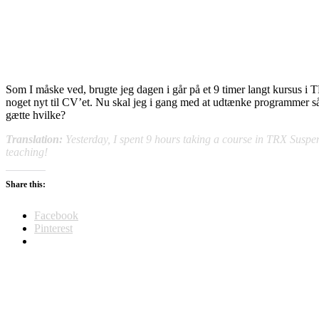
Som I måske ved, brugte jeg dagen i går på et 9 timer langt kursus i TR
noget nyt til CV’et. Nu skal jeg i gang med at udtænke programmer så j
gætte hvilke?
Translation:
Yesterday, I spent 9 hours taking a course in TRX Suspens
teaching!
Share this:
Facebook
Pinterest