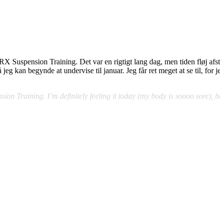
X Suspension Training. Det var en rigtigt lang dag, men tiden fløj afste
eg kan begynde at undervise til januar. Jeg får ret meget at se til, for
ion Training. I’m definitely feeling it today (my body is soooo sore), bu