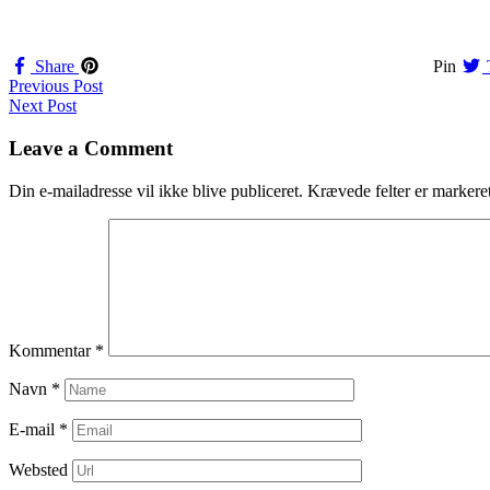
Share
Pin
Navigation
Previous Post
Next Post
til
indlæg
Leave a Comment
Din e-mailadresse vil ikke blive publiceret.
Krævede felter er marker
Kommentar
*
Navn
*
E-mail
*
Websted