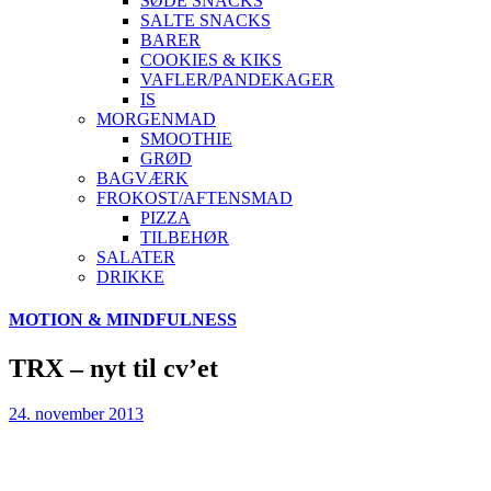
SØDE SNACKS
SALTE SNACKS
BARER
COOKIES & KIKS
VAFLER/PANDEKAGER
IS
MORGENMAD
SMOOTHIE
GRØD
BAGVÆRK
FROKOST/AFTENSMAD
PIZZA
TILBEHØR
SALATER
DRIKKE
Skip
MOTION & MINDFULNESS
to
content
TRX – nyt til cv’et
24. november 2013