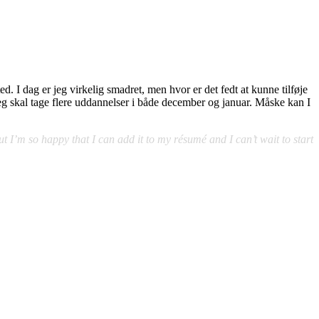
d. I dag er jeg virkelig smadret, men hvor er det fedt at kunne tilføje
 jeg skal tage flere uddannelser i både december og januar. Måske kan I
t I’m so happy that I can add it to my résumé and I can’t wait to start