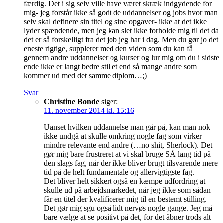
færdig. Det i sig selv ville have været skræk indgydende for
mig- jeg forstår ikke så godt de uddannelser og jobs hvor man
selv skal definere sin titel og sine opgaver- ikke at det ikke
lyder spændende, men jeg kan slet ikke forholde mig til det da
det er så forskelligt fra det job jeg har i dag. Men du gør jo det
eneste rigtige, supplerer med den viden som du kan få
gennem andre uddannelser og kurser og lur mig om du i sidste
ende ikke er langt bedre stillet end så mange andre som
kommer ud med det samme diplom…;)
Svar
Christine Bonde
siger:
11. november 2014 kl. 15:16
Uanset hvilken uddannelse man går på, kan man nok
ikke undgå at skulle omkring nogle fag som virker
mindre relevante end andre (…no shit, Sherlock). Det
gør mig bare frustreret at vi skal bruge SÅ lang tid på
den slags fag, når der ikke bliver brugt tilsvarende mere
tid på de helt fundamentale og allervigtigste fag.
Det bliver helt sikkert også en kæmpe udfordring at
skulle ud på arbejdsmarkedet, når jeg ikke som sådan
får en titel der kvalificerer mig til en bestemt stilling.
Det gør mig sgu også lidt nervøs nogle gange. Jeg må
bare vælge at se positivt på det, for det åbner trods alt