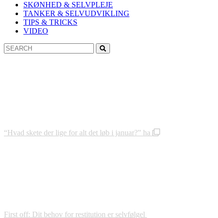
SKØNHED & SELVPLEJE
TANKER & SELVUDVIKLING
TIPS & TRICKS
VIDEO
Search
Search
for:
“Hvad skete der lige for alt det løb i januar?” ha
First off: Dit behov for restitution er selvfølgel