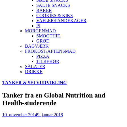
SØDE SNACKS
SALTE SNACKS
BARER
COOKIES & KIKS
VAFLER/PANDEKAGER
IS
MORGENMAD
SMOOTHIE
GRØD
BAGVÆRK
FROKOST/AFTENSMAD
PIZZA
TILBEHØR
SALATER
DRIKKE
Skip
TANKER & SELVUDVIKLING
to
content
Tanker fra en Global Nutrition and
Health-studerende
10. november 2014
9. januar 2018