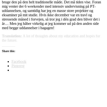
bruge den på den helt traditionelle måde. Det må tiden vise. Foran
mig venter der 6 weekender med intensiv undervisning på PT-
uddannelsen, og samtidig har jeg en masse store projekter og
eksaminer på mit studie. Hvis ikke december var en travl og
stressende måned i forvejen, så tror jeg i dén grad den bliver det i
år… Men jeg håber virkelig at jeg kommer ud på den anden side
med begge uddannelser i bagagen!
Translation:
A lot of thoughts about my education and hopes for
the future.
Share this:
Facebook
Pinterest