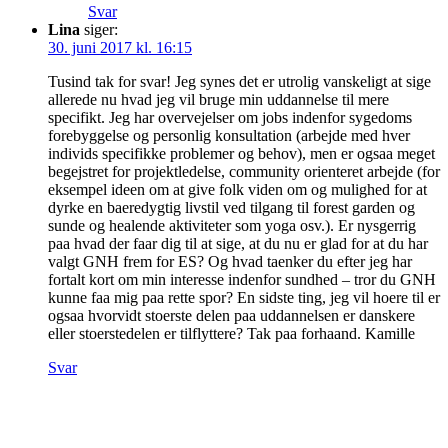
Svar
Lina
siger:
30. juni 2017 kl. 16:15
Tusind tak for svar! Jeg synes det er utrolig vanskeligt at sige
allerede nu hvad jeg vil bruge min uddannelse til mere
specifikt. Jeg har overvejelser om jobs indenfor sygedoms
forebyggelse og personlig konsultation (arbejde med hver
individs specifikke problemer og behov), men er ogsaa meget
begejstret for projektledelse, community orienteret arbejde (for
eksempel ideen om at give folk viden om og mulighed for at
dyrke en baeredygtig livstil ved tilgang til forest garden og
sunde og healende aktiviteter som yoga osv.). Er nysgerrig
paa hvad der faar dig til at sige, at du nu er glad for at du har
valgt GNH frem for ES? Og hvad taenker du efter jeg har
fortalt kort om min interesse indenfor sundhed – tror du GNH
kunne faa mig paa rette spor? En sidste ting, jeg vil hoere til er
ogsaa hvorvidt stoerste delen paa uddannelsen er danskere
eller stoerstedelen er tilflyttere? Tak paa forhaand. Kamille
Svar