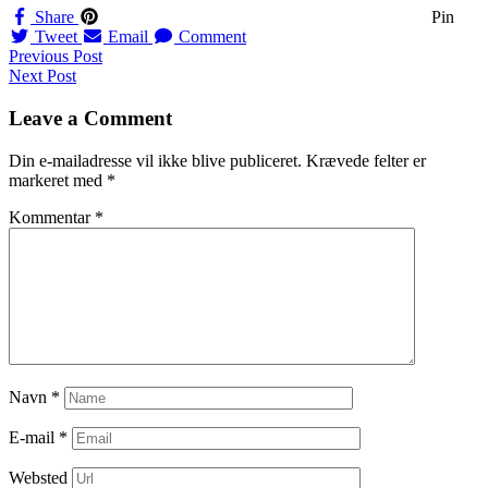
Share
Pin
Tweet
Email
Comment
Navigation
Previous Post
Next Post
til
indlæg
Leave a Comment
Din e-mailadresse vil ikke blive publiceret.
Krævede felter er
markeret med
*
Kommentar
*
Navn
*
E-mail
*
Websted