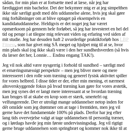
sådan, for min plan er at fortsætte med at læse, når jeg har
færdiggjort min bachelor. Det der bekymrer mig er at jeg simpelthen
ikke står særligt godt med dén uddannelse alene, hvis jeg skal gøre
mig forhåbninger om at blive optaget på eksempelvis en
kandidatuddannelse. Heldigvis er det noget jeg har været
opmærksom på gennem hele forløbet, så jeg har investeret en hel del
tid og penge i at tilegne mig relevant viden og erfaring ved siden af
mit studie. Jeg har desuden haft 2 uvurderlige praktikforløb hos
LBP
Fitness
, som har givet mig SÅ meget og hjulpet mig til at se, hvor
min plads skal (og ikke skal) være i den her sundhedsverden (så hvis
du læser det her, Lonnie… Endnu engang TAK!).
Jeg vil nok altid være nysgerrig i forhold til sundhed – særligt med
et ernæringsmæssigt perspektiv – men jeg bliver mere og mere
interesseret i den rolle som træning og generel fysisk aktivitet spiller
for vores helbred. I disse tider er der, efter min mening, et nærmest
altoverskyggende fokus på hvad træning kan gøre for vores æstetik,
men jeg synes det er langt mere interessant at se hvordan træning
kan bruges til at skabe en krop som er stærk, smertefri og
velfungerende. Der er utroligt mange uddannelser netop inden for
dét område som jeg drømmer om at tage i fremtiden, men jeg vil
gerne have det fundamentale 100% på plads. Derfor har jeg efter
lang tids overvejelse valgt at tage uddannelsen til personlig træner,
og i lørdags havde jeg min første undervisningsdag. Jeg vil rigtigt
gerne bruge uddannelsen som springbræt og kommer nok ikke til at