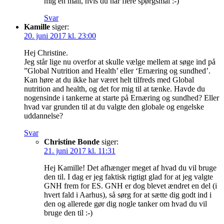
mig en mail, hvis du har flere spørgsmål :-)
Svar
Kamille
siger:
20. juni 2017 kl. 23:00
Hej Christine.
Jeg står lige nu overfor at skulle vælge mellem at søge ind på
”Global Nutrition and Health’ eller ‘Ernæring og sundhed’.
Kan høre at du ikke har været helt tilfreds med Global
nutrition and health, og det for mig til at tænke. Havde du
nogensinde i tankerne at starte på Ernæring og sundhed? Eller
hvad var grunden til at du valgte den globale og engelske
uddannelse?
Svar
Christine Bonde
siger:
21. juni 2017 kl. 11:31
Hej Kamille! Det afhænger meget af hvad du vil bruge
den til. I dag er jeg faktisk rigtigt glad for at jeg valgte
GNH frem for ES. GNH er dog blevet ændret en del (i
hvert fald i Aarhus), så sørg for at sætte dig godt ind i
den og allerede gør dig nogle tanker om hvad du vil
bruge den til :-)