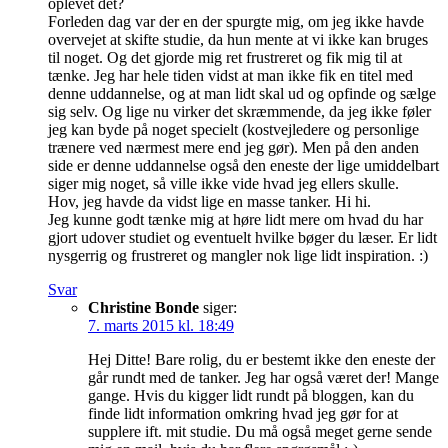
oplevet det?
Forleden dag var der en der spurgte mig, om jeg ikke havde
overvejet at skifte studie, da hun mente at vi ikke kan bruges
til noget. Og det gjorde mig ret frustreret og fik mig til at
tænke. Jeg har hele tiden vidst at man ikke fik en titel med
denne uddannelse, og at man lidt skal ud og opfinde og sælge
sig selv. Og lige nu virker det skræmmende, da jeg ikke føler
jeg kan byde på noget specielt (kostvejledere og personlige
trænere ved nærmest mere end jeg gør). Men på den anden
side er denne uddannelse også den eneste der lige umiddelbart
siger mig noget, så ville ikke vide hvad jeg ellers skulle.
Hov, jeg havde da vidst lige en masse tanker. Hi hi.
Jeg kunne godt tænke mig at høre lidt mere om hvad du har
gjort udover studiet og eventuelt hvilke bøger du læser. Er lidt
nysgerrig og frustreret og mangler nok lige lidt inspiration. :)
Svar
Christine Bonde
siger:
7. marts 2015 kl. 18:49
Hej Ditte! Bare rolig, du er bestemt ikke den eneste der
går rundt med de tanker. Jeg har også været der! Mange
gange. Hvis du kigger lidt rundt på bloggen, kan du
finde lidt information omkring hvad jeg gør for at
supplere ift. mit studie. Du må også meget gerne sende