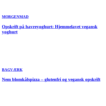
MORGENMAD
Opskrift på havreyoghurt: Hjemmelavet vegansk
yoghurt
BAGVÆRK
Nem blomkålspizza – glutenfri og vegansk opskrift