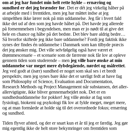
om at jeg har fundet min helt rette hylde – ernæring og
sundhed er det jeg brænder for
. Det er dét jeg virkelig håber på
at arbejde med i fremtiden, men jeg har måttet indse at jeg
simpelthen ikke lærer nok på min uddannelse. Jeg får i hvert fald
ikke det ud af den som jeg havde håbet på. Det havde jeg allerede
på fornemmelsen i begyndelsen, men man er jo nødt til at give det
hele en chance og håbe på det bedste. Det blev bare aldrig bedre…
Så hvorfor skiftede jeg ikke bare uddannelse? Fordi jeg faktisk ikke
synes der findes én uddannelse i Danmark som kan tilbyde præcis
det jeg ønsker mig. Det ville selvfølgelig også have været et
drømmescenarie – et scenarie som de færreste nok får lov at opleve
gennem tiden som studerende – men
jeg ville bare ønske at min
uddannelse var meget mere dybdegående, nørdet og målrettet
.
Jeg ved godt at (især) sundhed er noget som skal ses i et bredt
perspektiv, men jeg synes bare ikke det er særligt fedt at have fag
som Philosophy of Science, Evaluation and Documentation,
Research Methods og Project Management når substansen, det aller-
allervigtigste, ikke bliver gennemarbejdet nok. Det er en
sundhedsuddannelse for pokker! Jeg ville ønske at fag som
fysiologi, biokemi og psykologi fik lov at fylde meget, meget mere,
og at man formåede at holde sig til det overordnede fokus; ernæring
og sundhed.
Tiden flyver afsted, og der er snart kun et år til jeg er færdig. Jeg gør
mig egentlig ikke de helt store bekymringer om fremtiden som