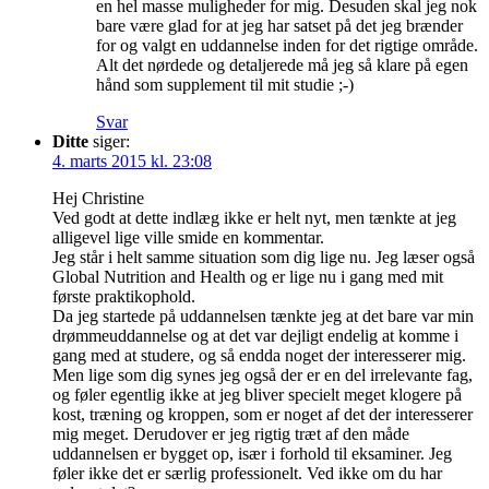
en hel masse muligheder for mig. Desuden skal jeg nok
bare være glad for at jeg har satset på det jeg brænder
for og valgt en uddannelse inden for det rigtige område.
Alt det nørdede og detaljerede må jeg så klare på egen
hånd som supplement til mit studie ;-)
Svar
Ditte
siger:
4. marts 2015 kl. 23:08
Hej Christine
Ved godt at dette indlæg ikke er helt nyt, men tænkte at jeg
alligevel lige ville smide en kommentar.
Jeg står i helt samme situation som dig lige nu. Jeg læser også
Global Nutrition and Health og er lige nu i gang med mit
første praktikophold.
Da jeg startede på uddannelsen tænkte jeg at det bare var min
drømmeuddannelse og at det var dejligt endelig at komme i
gang med at studere, og så endda noget der interesserer mig.
Men lige som dig synes jeg også der er en del irrelevante fag,
og føler egentlig ikke at jeg bliver specielt meget klogere på
kost, træning og kroppen, som er noget af det der interesserer
mig meget. Derudover er jeg rigtig træt af den måde
uddannelsen er bygget op, især i forhold til eksaminer. Jeg
føler ikke det er særlig professionelt. Ved ikke om du har