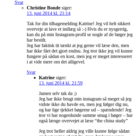
Svar
Christine Bonde
siger:
13. juni 2014 kl. 21:14
Tak for din tilbagemelding Katrine! Jeg vil helt sikkert
overveje at lave et indlæg så :-) Hvis du er nysgerrig,
kan du på min Instagram-profil se nogle af de bøger jeg
har bestilt.
Jeg har faktisk tit tænkt at jeg gerne vil læse den, men
har ikke fået det gjort endnu. Jeg tror ikke jeg vil kunne
fungere på sådan en kost, men jeg er meget interesseret
i at vide mere om det alligevel.
Svar
Katrine
siger:
13. juni 2014 kl. 21:59
Jamen selv tak da ;)
Jeg har ikke brugt min instagram så meget så jeg
vidste ikke du havde en, men jeg følger dig nu,
og har lige tjekket bøgerne ud – spændende! Jeg
tror vi har nogenlunde samme smag i bøger – har
også længe overvejet at læse “the china study”
Jeg tror heller aldrig jeg ville kunne følge sådan