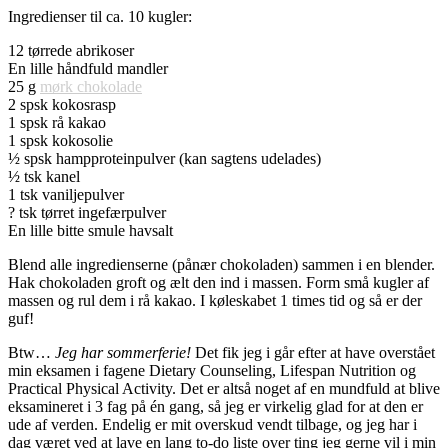
Ingredienser til ca. 10 kugler:
12 tørrede abrikoser
En lille håndfuld mandler
25 g
mørk chokolade
2 spsk kokosrasp
1 spsk rå kakao
1 spsk kokosolie
½ spsk hampproteinpulver (kan sagtens udelades)
½ tsk kanel
1 tsk vaniljepulver
? tsk tørret ingefærpulver
En lille bitte smule havsalt
Blend alle ingredienserne (pånær chokoladen) sammen i en blender.
Hak chokoladen groft og ælt den ind i massen. Form små kugler af
massen og rul dem i rå kakao. I køleskabet 1 times tid og så er der
guf!
Btw…
Jeg har sommerferie!
Det fik jeg i går efter at have overstået
min eksamen i fagene Dietary Counseling, Lifespan Nutrition og
Practical Physical Activity. Det er altså noget af en mundfuld at blive
eksamineret i 3 fag på én gang, så jeg er virkelig glad for at den er
ude af verden. Endelig er mit overskud vendt tilbage, og jeg har i
dag været ved at lave en lang to-do liste over ting jeg gerne vil i min