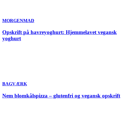
MORGENMAD
Opskrift på havreyoghurt: Hjemmelavet vegansk
yoghurt
BAGVÆRK
Nem blomkålspizza – glutenfri og vegansk opskrift