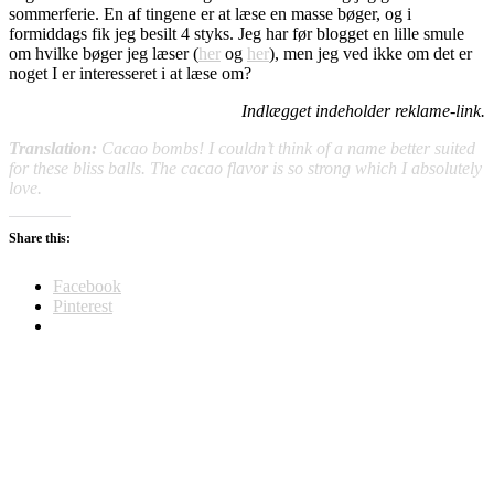
sommerferie. En af tingene er at læse en masse bøger, og i
formiddags fik jeg besilt 4 styks. Jeg har før blogget en lille smule
om hvilke bøger jeg læser (
her
og
her
), men jeg ved ikke om det er
noget I er interesseret i at læse om?
Indlægget indeholder reklame-link.
Translation:
Cacao bombs! I couldn’t think of a name better suited
for these bliss balls. The cacao flavor is so strong which I absolutely
love.
Share this:
Facebook
Pinterest