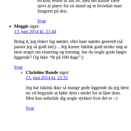
en kost resten af mit liv, men det kunne være
sjovt at prøve for en stund og se hvordan man
fungerer på den.
Svar
Meggie
siger:
13. juni 2014 kl. 21:44
Bring it, jeg elsker fag nørder, eller bare nørder generelt (så
passer jeg så godt ind;) .. Jeg kunne faktisk godt tænke mig at
læse noget om ernæring og træning, har du nogle gode bøger
liggende? Og ikke “fit på 100 dage”;)
Svar
Christine Bonde
siger:
13. juni 2014 kl. 22:32
Jeg har faktisk ikke så mange gode liggende da jeg først
nu vil begynde at købe dem i stedet for at låne dem.
Men kan anbefale dig nogle stykker hvis det er :-)
Svar