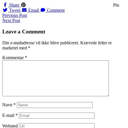
Share
Pin
Tweet
Email
Comment
Navigation
Previous Post
Next Post
til
indlæg
Leave a Comment
Din e-mailadresse vil ikke blive publiceret.
Krævede felter er
markeret med
*
Kommentar
*
Navn
*
E-mail
*
Websted