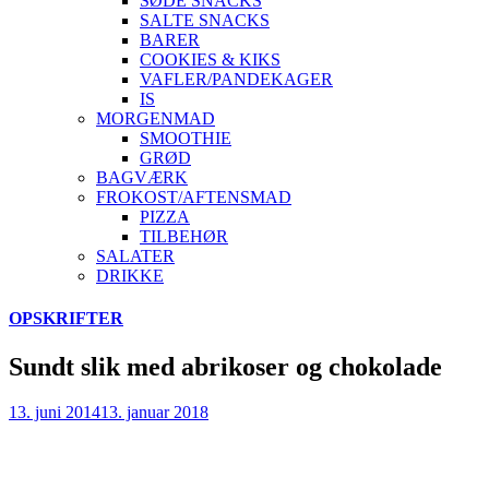
SØDE SNACKS
SALTE SNACKS
BARER
COOKIES & KIKS
VAFLER/PANDEKAGER
IS
MORGENMAD
SMOOTHIE
GRØD
BAGVÆRK
FROKOST/AFTENSMAD
PIZZA
TILBEHØR
SALATER
DRIKKE
Skip
OPSKRIFTER
to
content
Sundt slik med abrikoser og chokolade
13. juni 2014
13. januar 2018