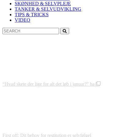
SKØNHED & SELVPLEJE
TANKER & SELVUDVIKLING
TIPS & TRICKS
VIDEO
Search
Search
for:
“Hvad skete der lige for alt det løb i januar?” ha
First off: Dit behov for restitution er selvfølgel