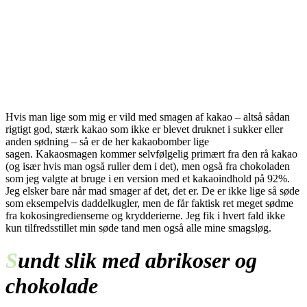
Hvis man lige som mig er vild med smagen af kakao – altså sådan
rigtigt god, stærk kakao som ikke er blevet druknet i sukker eller
anden sødning – så er de her kakaobomber lige
sagen. Kakaosmagen kommer selvfølgelig primært fra den rå kakao
(og især hvis man også ruller dem i det), men også fra chokoladen
som jeg valgte at bruge i en version med et kakaoindhold på 92%.
Jeg elsker bare når mad smager af det, det er. De er ikke lige så søde
som eksempelvis daddelkugler, men de får faktisk ret meget sødme
fra kokosingredienserne og krydderierne. Jeg fik i hvert fald ikke
kun tilfredsstillet min søde tand men også alle mine smagsløg.
S
undt slik med abrikoser og
chokolade