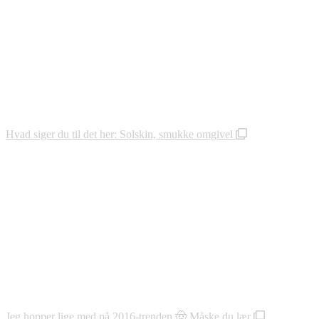
Hvad siger du til det her: Solskin, smukke omgivel
Jeg hopper lige med på 2016-trenden 🤠 Måske du lær