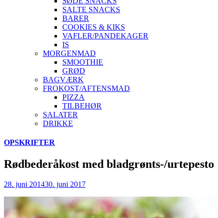
SØDE SNACKS
SALTE SNACKS
BARER
COOKIES & KIKS
VAFLER/PANDEKAGER
IS
MORGENMAD
SMOOTHIE
GRØD
BAGVÆRK
FROKOST/AFTENSMAD
PIZZA
TILBEHØR
SALATER
DRIKKE
Skip
OPSKRIFTER
to
content
Rødbederåkost med bladgrønts-/urtepesto
28. juni 2014
30. juni 2017