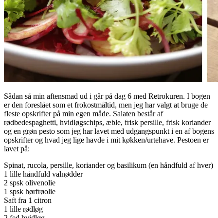
Sådan så min aftensmad ud i går på dag 6 med Retrokuren. I bogen
er den foreslået som et frokostmåltid, men jeg har valgt at bruge de
fleste opskrifter på min egen måde. Salaten består af
rødbedespaghetti, hvidløgschips, æble, frisk persille, frisk koriander
og en grøn pesto som jeg har lavet med udgangspunkt i en af bogens
opskrifter og hvad jeg lige havde i mit køkken/urtehave. Pestoen er
lavet på:
Spinat, rucola, persille, koriander og basilikum (en håndfuld af hver)
1 lille håndfuld valnødder
2 spsk olivenolie
1 spsk hørfrøolie
Saft fra 1 citron
1 lille rødløg
2 fed hvidløg