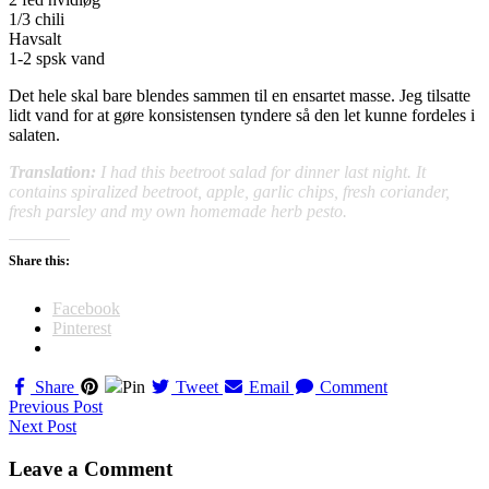
1/3 chili
Havsalt
1-2 spsk vand
Det hele skal bare blendes sammen til en ensartet masse. Jeg tilsatte
lidt vand for at gøre konsistensen tyndere så den let kunne fordeles i
salaten.
Translation:
I had this beetroot salad for dinner last night. It
contains spiralized beetroot, apple, garlic chips, fresh coriander,
fresh parsley and my own homemade herb pesto.
Share this:
Facebook
Pinterest
Share
Pin
Tweet
Email
Comment
Navigation
Previous Post
Next Post
til
indlæg
Leave a Comment