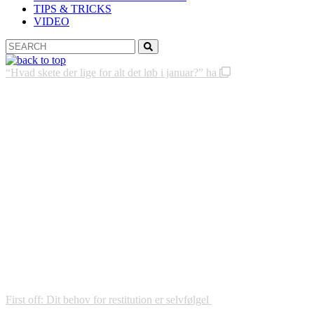
TIPS & TRICKS
VIDEO
Search
Search
for:
“Hvad skete der lige for alt det løb i januar?” ha
First off: Dit behov for restitution er selvfølgel