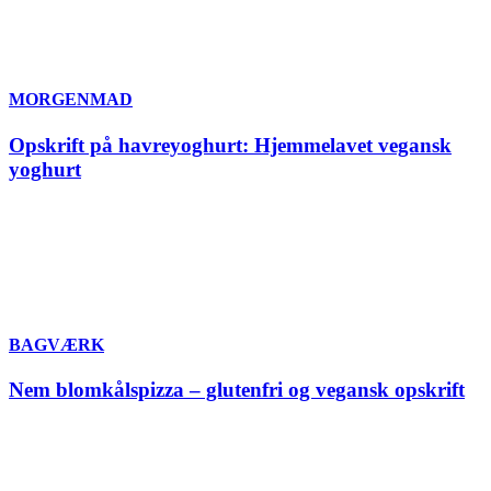
MORGENMAD
Opskrift på havreyoghurt: Hjemmelavet vegansk
yoghurt
BAGVÆRK
Nem blomkålspizza – glutenfri og vegansk opskrift