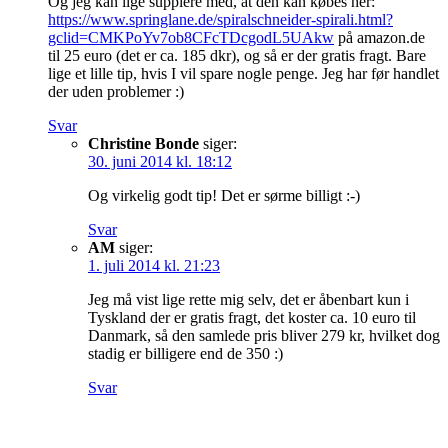
Og jeg kan lige supplere med, at den kan købes her:
https://www.springlane.de/spiralschneider-spirali.html?
gclid=CMKPoYv7ob8CFcTDcgodL5UAkw
på amazon.de
til 25 euro (det er ca. 185 dkr), og så er der gratis fragt. Bare
lige et lille tip, hvis I vil spare nogle penge. Jeg har før handlet
der uden problemer :)
Svar
Christine Bonde
siger:
30. juni 2014 kl. 18:12
Og virkelig godt tip! Det er sørme billigt :-)
Svar
AM
siger:
1. juli 2014 kl. 21:23
Jeg må vist lige rette mig selv, det er åbenbart kun i
Tyskland der er gratis fragt, det koster ca. 10 euro til
Danmark, så den samlede pris bliver 279 kr, hvilket dog
stadig er billigere end de 350 :)
Svar