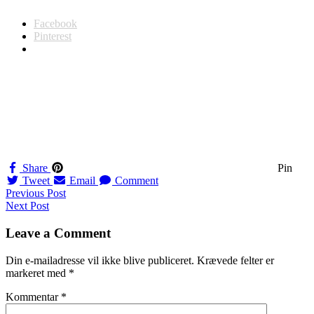
Facebook
Pinterest
Share
Pin
Tweet
Email
Comment
Navigation
Previous Post
Next Post
til
indlæg
Leave a Comment
Din e-mailadresse vil ikke blive publiceret.
Krævede felter er
markeret med
*
Kommentar
*