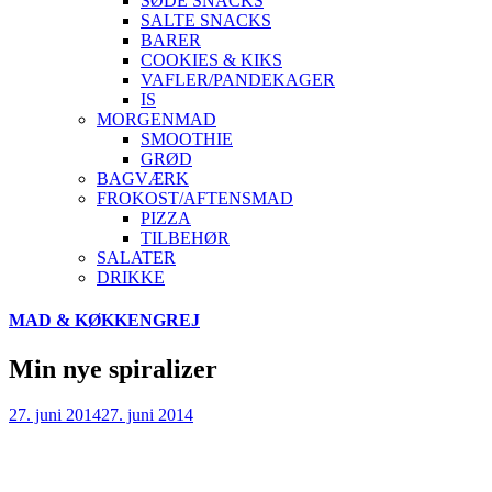
SØDE SNACKS
SALTE SNACKS
BARER
COOKIES & KIKS
VAFLER/PANDEKAGER
IS
MORGENMAD
SMOOTHIE
GRØD
BAGVÆRK
FROKOST/AFTENSMAD
PIZZA
TILBEHØR
SALATER
DRIKKE
Skip
MAD & KØKKENGREJ
to
content
Min nye spiralizer
27. juni 2014
27. juni 2014