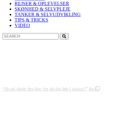
REJSER & OPLEVELSER
SKØNHED & SELVPLEJE
TANKER & SELVUDVIKLING
TIPS & TRICKS
VIDEO
Search
Search
for:
“Hvad skete der lige for alt det løb i januar?” ha