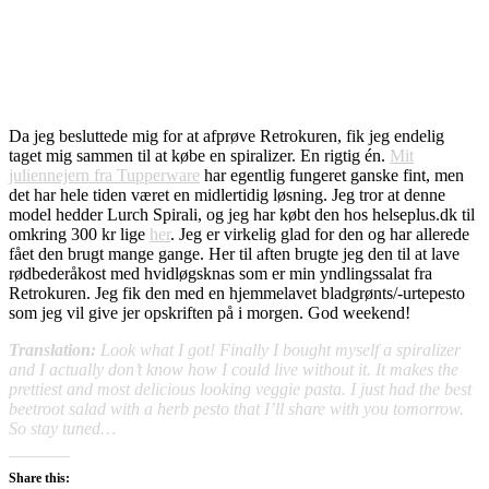
Da jeg besluttede mig for at afprøve Retrokuren, fik jeg endelig
taget mig sammen til at købe en spiralizer. En rigtig én.
Mit
juliennejern fra Tupperware
har egentlig fungeret ganske fint, men
det har hele tiden været en midlertidig løsning. Jeg tror at denne
model hedder Lurch Spirali, og jeg har købt den hos helseplus.dk til
omkring 300 kr lige
her
. Jeg er virkelig glad for den og har allerede
fået den brugt mange gange. Her til aften brugte jeg den til at lave
rødbederåkost med hvidløgsknas som er min yndlingssalat fra
Retrokuren. Jeg fik den med en hjemmelavet bladgrønts/-urtepesto
som jeg vil give jer opskriften på i morgen. God weekend!
Translation:
Look what I got! Finally I bought myself a spiralizer
and I actually don’t know how I could live without it. It makes the
prettiest and most delicious looking veggie pasta. I just had the best
beetroot salad with a herb pesto that I’ll share with you tomorrow.
So stay tuned…
Share this: