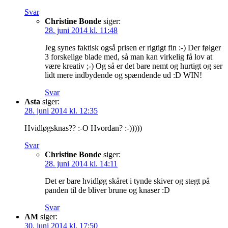
Svar
Christine Bonde
siger:
28. juni 2014 kl. 11:48
Jeg synes faktisk også prisen er rigtigt fin :-) Der følger
3 forskelige blade med, så man kan virkelig få lov at
være kreativ ;-) Og så er det bare nemt og hurtigt og ser
lidt mere indbydende og spændende ud :D WIN!
Svar
Asta
siger:
28. juni 2014 kl. 12:35
Hvidløgsknas?? :-O Hvordan? :-)))))
Svar
Christine Bonde
siger:
28. juni 2014 kl. 14:11
Det er bare hvidløg skåret i tynde skiver og stegt på
panden til de bliver brune og knaser :D
Svar
AM
siger:
30. juni 2014 kl. 17:50