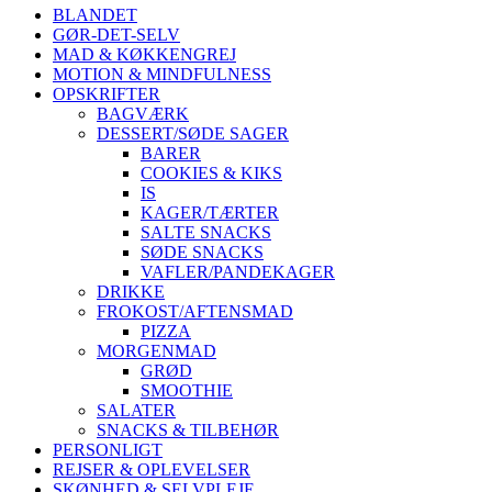
BLANDET
GØR-DET-SELV
MAD & KØKKENGREJ
MOTION & MINDFULNESS
OPSKRIFTER
BAGVÆRK
DESSERT/SØDE SAGER
BARER
COOKIES & KIKS
IS
KAGER/TÆRTER
SALTE SNACKS
SØDE SNACKS
VAFLER/PANDEKAGER
DRIKKE
FROKOST/AFTENSMAD
PIZZA
MORGENMAD
GRØD
SMOOTHIE
SALATER
SNACKS & TILBEHØR
PERSONLIGT
REJSER & OPLEVELSER
SKØNHED & SELVPLEJE