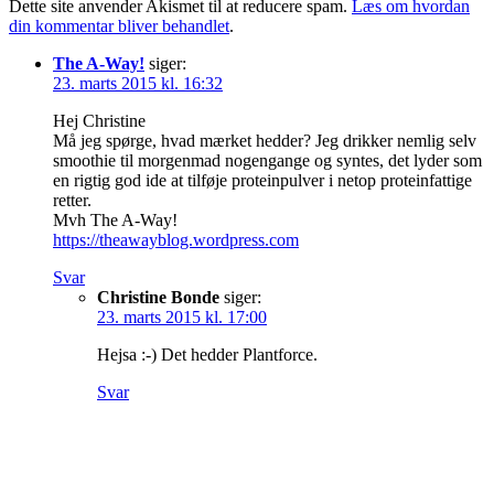
Dette site anvender Akismet til at reducere spam.
Læs om hvordan
din kommentar bliver behandlet
.
The A-Way!
siger:
23. marts 2015 kl. 16:32
Hej Christine
Må jeg spørge, hvad mærket hedder? Jeg drikker nemlig selv
smoothie til morgenmad nogengange og syntes, det lyder som
en rigtig god ide at tilføje proteinpulver i netop proteinfattige
retter.
Mvh The A-Way!
https://theawayblog.wordpress.com
Svar
Christine Bonde
siger:
23. marts 2015 kl. 17:00
Hejsa :-) Det hedder Plantforce.
Svar