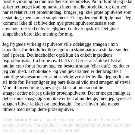
positiv virkning på min mæthedsfornemmelse. På trods af at jeg ikke
spiser ret meget kød og næsten ingen mælkeprodukter og dermed
har et relativt lavt proteinindtag, bruger jeg ikke proteinpulveret som
erstatning, men som et supplement. Et supplement til rigtig mad. Jeg
kommer ikke til at blive den nye proteinpulverentusiast som
anvender det ved enhver lejlighed i enhver opskrift. Det giver
simpelthen bare ikke mening for mig.
Jeg frygtede virkelig at pulveret ville ødelægge smagen i min
smoothie, for det dufter ikke ligefrem skønt når man stikker snuden
ned i posen. Det indeholder også kun én enkelt ingrediens;
risprotein-isolat fra brune ris. That’s it. Der er altså ikke tilsat alt
muligt crap for at fremtvinge en bestemt smag (eller duft), og det er
jeg vild med. I chokolade- og vaniljevarianten er der brugt helt
naturlige smagsaromaer samt steviolglycosider hvilket jeg godt kan
stå inde for. Personligt er jeg bare ikke så vild med smagen af stevia.
Mod al forventning synes jeg faktisk at min smoothie
smager
bedre
når jeg tilføjer proteinpulveret. Det er meget muligt at
det er mine smagsløg som ikke er helt almindelige, men jeg synes at
smagen bliver lækker og nøddeagtig. Jeg er i hvert fald meget
tilfreds med netop dette proteinpulver.
Translation:
Finally, I got the chance to try out the Plantforce
protein powder. I’m definitely not the biggest fan of protein powder
but this is the only one I would consume.