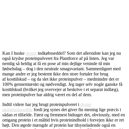
Kan I huske
denne
indkøbsseddel? Som det allersidste kan jeg nu
også krydse proteinpulveret fra Plantforce af på listen. Jeg var
nemlig så heldig at få en pose af min dejlige veninde til min
fødselsdag – dog i den neutrale smagsvariant. Sammenlignet med
mange andre er jeg bestemt ikke den store fortaler for brug
af kosttilskud – og da slet ikke proteinpulver – medmindre det er
100% gennemtænkt og nødvendigt. Jeg tager selv nogle ganske få
kosttilskud (hvilket jeg overvejer at beskrive i et separat indlæg),
men proteinpulver har aldrig været en del af dem.
Indtil videre har jeg brugt proteinpulveret i
denne
morgensmoothie
fordi jeg synes det giver fin mening lige præcis i
sådan et tilfælde. Først og fremmest bidrager det, obviously, med en
omgang protein i et måltid hvis proteinindhold i forvejen ikke er ret
højt. Den øgede mængde af protein har tilsyneladende også en