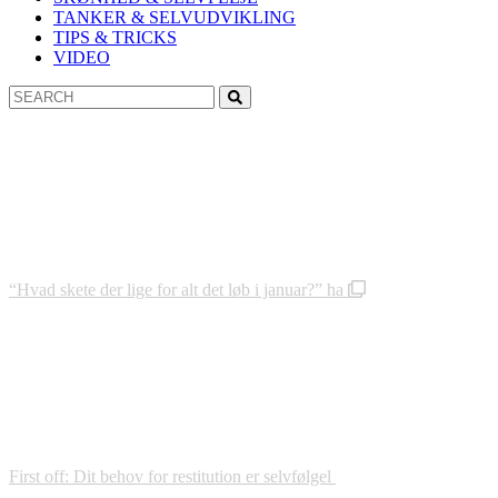
TANKER & SELVUDVIKLING
TIPS & TRICKS
VIDEO
Search
Search
for:
“Hvad skete der lige for alt det løb i januar?” ha
First off: Dit behov for restitution er selvfølgel