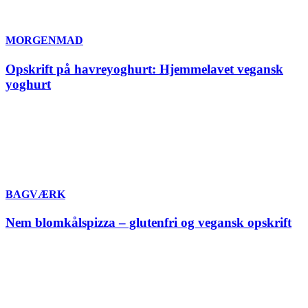
MORGENMAD
Opskrift på havreyoghurt: Hjemmelavet vegansk
yoghurt
BAGVÆRK
Nem blomkålspizza – glutenfri og vegansk opskrift