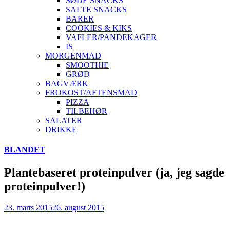
SØDE SNACKS
SALTE SNACKS
BARER
COOKIES & KIKS
VAFLER/PANDEKAGER
IS
MORGENMAD
SMOOTHIE
GRØD
BAGVÆRK
FROKOST/AFTENSMAD
PIZZA
TILBEHØR
SALATER
DRIKKE
Skip
BLANDET
to
content
Plantebaseret proteinpulver (ja, jeg sagde
proteinpulver!)
23. marts 2015
26. august 2015