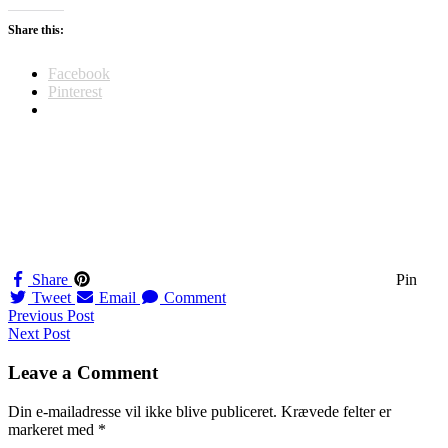
Share this:
Facebook
Pinterest
Share
Pin
Tweet
Email
Comment
Navigation
Previous Post
Next Post
til
indlæg
Leave a Comment
Din e-mailadresse vil ikke blive publiceret.
Krævede felter er
markeret med
*