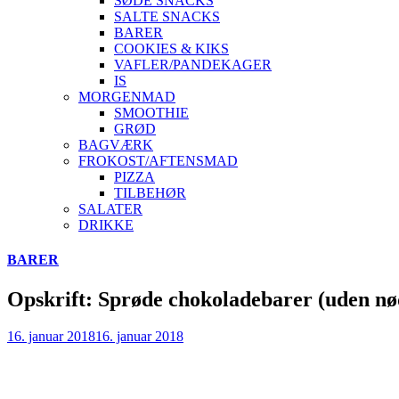
SØDE SNACKS
SALTE SNACKS
BARER
COOKIES & KIKS
VAFLER/PANDEKAGER
IS
MORGENMAD
SMOOTHIE
GRØD
BAGVÆRK
FROKOST/AFTENSMAD
PIZZA
TILBEHØR
SALATER
DRIKKE
Skip
BARER
to
content
Opskrift: Sprøde chokoladebarer (uden nø
16. januar 2018
16. januar 2018