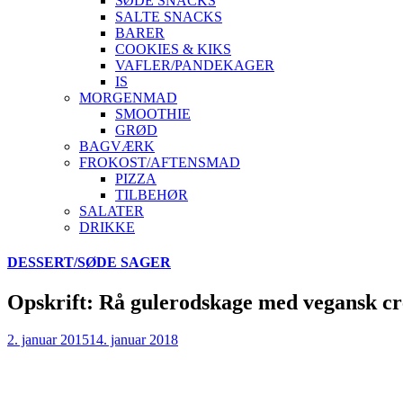
SØDE SNACKS
SALTE SNACKS
BARER
COOKIES & KIKS
VAFLER/PANDEKAGER
IS
MORGENMAD
SMOOTHIE
GRØD
BAGVÆRK
FROKOST/AFTENSMAD
PIZZA
TILBEHØR
SALATER
DRIKKE
Skip
DESSERT/SØDE SAGER
to
content
Opskrift: Rå gulerodskage med vegansk c
2. januar 2015
14. januar 2018