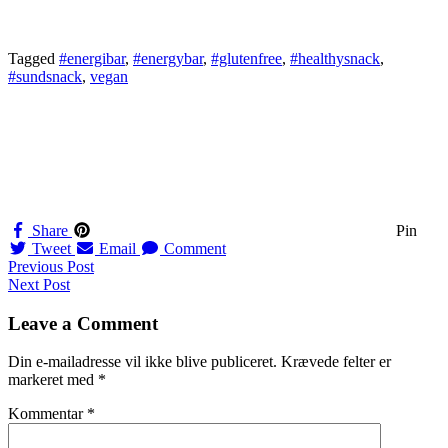
Tagged
#energibar
,
#energybar
,
#glutenfree
,
#healthysnack
,
#sundsnack
,
vegan
Share
Pin
Tweet
Email
Comment
Navigation
Previous Post
Next Post
til
indlæg
Leave a Comment
Din e-mailadresse vil ikke blive publiceret.
Krævede felter er
markeret med
*
Kommentar
*