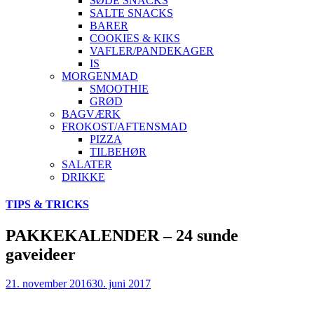
SØDE SNACKS
SALTE SNACKS
BARER
COOKIES & KIKS
VAFLER/PANDEKAGER
IS
MORGENMAD
SMOOTHIE
GRØD
BAGVÆRK
FROKOST/AFTENSMAD
PIZZA
TILBEHØR
SALATER
DRIKKE
Skip
TIPS & TRICKS
to
content
PAKKEKALENDER – 24 sunde
gaveideer
21. november 2016
30. juni 2017