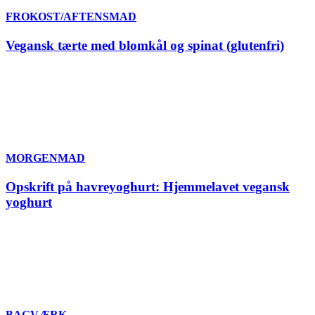
FROKOST/AFTENSMAD
Vegansk tærte med blomkål og spinat (glutenfri)
MORGENMAD
Opskrift på havreyoghurt: Hjemmelavet vegansk
yoghurt
BAGVÆRK