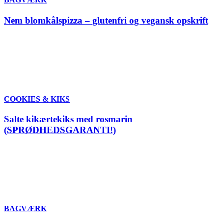
Nem blomkålspizza – glutenfri og vegansk opskrift
COOKIES & KIKS
Salte kikærtekiks med rosmarin
(SPRØDHEDSGARANTI!)
BAGVÆRK