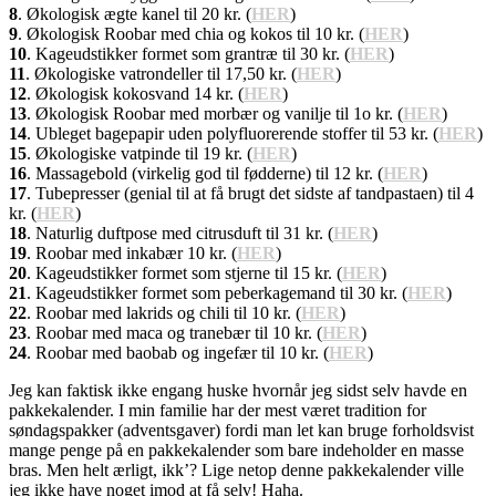
8
. Økologisk ægte kanel til 20 kr. (
HER
)
9
. Økologisk Roobar med chia og kokos til 10 kr. (
HER
)
10
. Kageudstikker formet som grantræ til 30 kr. (
HER
)
11
. Økologiske vatrondeller til 17,50 kr. (
HER
)
12
. Økologisk kokosvand 14 kr. (
HER
)
13
. Økologisk Roobar med morbær og vanilje til 1o kr. (
HER
)
14
. Ubleget bagepapir uden polyfluorerende stoffer til 53 kr. (
HER
)
15
. Økologiske vatpinde til 19 kr. (
HER
)
16
. Massagebold (virkelig god til fødderne) til 12 kr. (
HER
)
17
. Tubepresser (genial til at få brugt det sidste af tandpastaen) til 4
kr. (
HER
)
18
. Naturlig duftpose med citrusduft til 31 kr. (
HER
)
19
. Roobar med inkabær 10 kr. (
HER
)
20
. Kageudstikker formet som stjerne til 15 kr. (
HER
)
21
. Kageudstikker formet som peberkagemand til 30 kr. (
HER
)
22
. Roobar med lakrids og chili til 10 kr. (
HER
)
23
. Roobar med maca og tranebær til 10 kr. (
HER
)
24
. Roobar med baobab og ingefær til 10 kr. (
HER
)
Jeg kan faktisk ikke engang huske hvornår jeg sidst selv havde en
pakkekalender. I min familie har der mest været tradition for
søndagspakker (adventsgaver) fordi man let kan bruge forholdsvist
mange penge på en pakkekalender som bare indeholder en masse
bras. Men helt ærligt, ikk’? Lige netop denne pakkekalender ville
jeg ikke have noget imod at få selv! Haha.