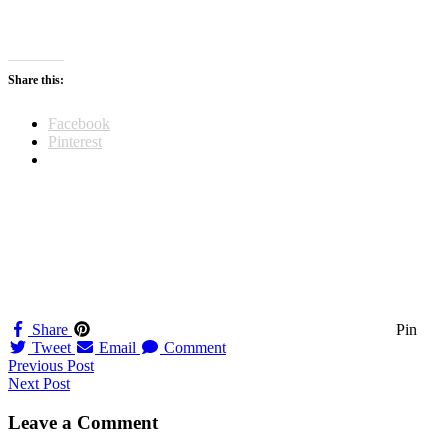
Share this:
Facebook
Pinterest
Share
Pin
Tweet
Email
Comment
Navigation
Previous Post
Next Post
til
indlæg
Leave a Comment