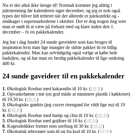
Nu er der altså ikke længe til! Normalt kommer jeg aldrig i
julestemning før kalenderen siger december, og jeg er nok også
typen der bliver lidt irriteret når der allerede er julekonfekt og -
småkager i supermarkederne i oktober. Der er dog nogen ting som
man er nødt til at være på forkant med og klare inden den 1.
december – fx en pakkekalender.
Jeg har i dag fundet 24 sunde gaveideer som kan bruges til
inspiration hvis man lige mangler de sidste pakker til en billig
pakkekalender. Man kan selvfølgelig også vælge at købe hele
baduljen, og så har man en færdig pakkekalender til lige omkring
400 kr.
24
sunde gaveideer til en pakkekalender
1
. Økologisk Roobar med kakaonibs til 10 kr. (
HER
)
2
. Opvaskebørste i træ (en god måde at minimere plastik i køkkenet)
til 19,50 kr. (
HER
)
3
. Økologiske grødris (jeg craver risengrød for vildt lige nu) til 19
kr. (
HER
)
4
. Økologisk Roobar med hamp og chia til 10 kr. (
HER
)
5
. Økologisk Roobar med gojibær til 10 kr. (
HER
)
6
. Kageudstikker formet som snefnug til 30 kr. (
HER
)
7
. Økologisk tebrygger som til og fra kort til 10 kr. (
HER
)