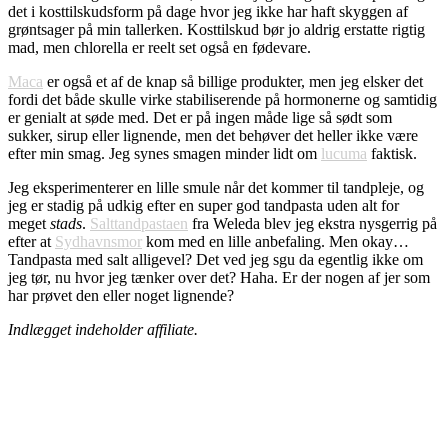
det i kosttilskudsform på dage hvor jeg ikke har haft skyggen af
grøntsager på min tallerken. Kosttilskud bør jo aldrig erstatte rigtig
mad, men chlorella er reelt set også en fødevare.
Maca
er også et af de knap så billige produkter, men jeg elsker det
fordi det både skulle virke stabiliserende på hormonerne og samtidig
er genialt at søde med. Det er på ingen måde lige så sødt som
sukker, sirup eller lignende, men det behøver det heller ikke være
efter min smag. Jeg synes smagen minder lidt om
lucuma
faktisk.
Jeg eksperimenterer en lille smule når det kommer til tandpleje, og
jeg er stadig på udkig efter en super god tandpasta uden alt for
meget
stads
.
Salttandpastaen
fra Weleda blev jeg ekstra nysgerrig på
efter at
Sydhavnsmor
kom med en lille anbefaling. Men okay…
Tandpasta med salt alligevel? Det ved jeg sgu da egentlig ikke om
jeg tør, nu hvor jeg tænker over det? Haha. Er der nogen af jer som
har prøvet den eller noget lignende?
Indlægget indeholder affiliate.