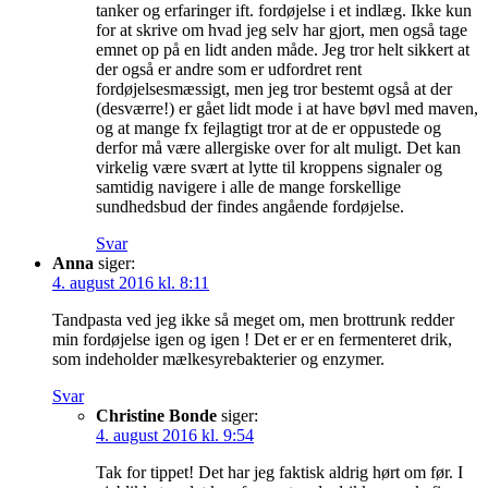
tanker og erfaringer ift. fordøjelse i et indlæg. Ikke kun
for at skrive om hvad jeg selv har gjort, men også tage
emnet op på en lidt anden måde. Jeg tror helt sikkert at
der også er andre som er udfordret rent
fordøjelsesmæssigt, men jeg tror bestemt også at der
(desværre!) er gået lidt mode i at have bøvl med maven,
og at mange fx fejlagtigt tror at de er oppustede og
derfor må være allergiske over for alt muligt. Det kan
virkelig være svært at lytte til kroppens signaler og
samtidig navigere i alle de mange forskellige
sundhedsbud der findes angående fordøjelse.
Svar
Anna
siger:
4. august 2016 kl. 8:11
Tandpasta ved jeg ikke så meget om, men brottrunk redder
min fordøjelse igen og igen ! Det er er en fermenteret drik,
som indeholder mælkesyrebakterier og enzymer.
Svar
Christine Bonde
siger:
4. august 2016 kl. 9:54
Tak for tippet! Det har jeg faktisk aldrig hørt om før. I