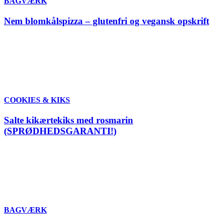
BAGVÆRK
Nem blomkålspizza – glutenfri og vegansk opskrift
COOKIES & KIKS
Salte kikærtekiks med rosmarin
(SPRØDHEDSGARANTI!)
BAGVÆRK