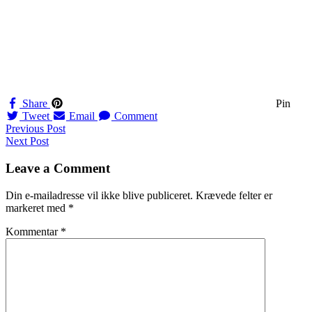
Share
Pin
Tweet
Email
Comment
Navigation
Previous Post
Next Post
til
indlæg
Leave a Comment
Din e-mailadresse vil ikke blive publiceret.
Krævede felter er
markeret med
*
Kommentar
*