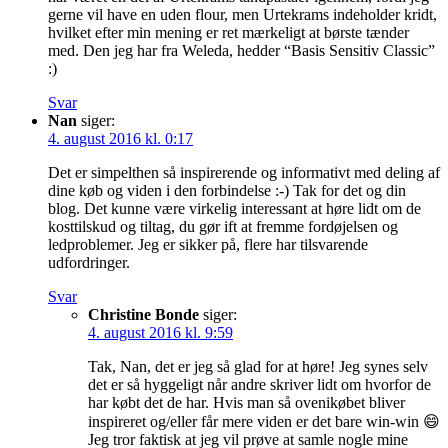
gerne vil have en uden flour, men Urtekrams indeholder kridt,
hvilket efter min mening er ret mærkeligt at børste tænder
med. Den jeg har fra Weleda, hedder “Basis Sensitiv Classic”
:)
Svar
Nan
siger:
4. august 2016 kl. 0:17
Det er simpelthen så inspirerende og informativt med deling af
dine køb og viden i den forbindelse :-) Tak for det og din
blog. Det kunne være virkelig interessant at høre lidt om de
kosttilskud og tiltag, du gør ift at fremme fordøjelsen og
ledproblemer. Jeg er sikker på, flere har tilsvarende
udfordringer.
Svar
Christine Bonde
siger:
4. august 2016 kl. 9:59
Tak, Nan, det er jeg så glad for at høre! Jeg synes selv
det er så hyggeligt når andre skriver lidt om hvorfor de
har købt det de har. Hvis man så ovenikøbet bliver
inspireret og/eller får mere viden er det bare win-win 😄
Jeg tror faktisk at jeg vil prøve at samle nogle mine