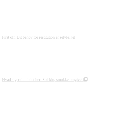
First off: Dit behov for restitution er selvfølgel
Hvad siger du til det her: Solskin, smukke omgivel