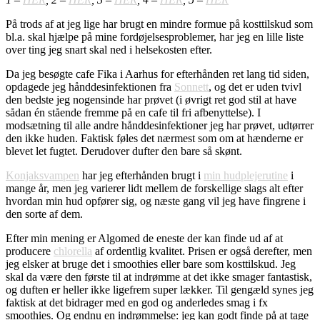
På trods af at jeg lige har brugt en mindre formue på kosttilskud som
bl.a. skal hjælpe på mine fordøjelsesproblemer, har jeg en lille liste
over ting jeg snart skal ned i helsekosten efter.
Da jeg besøgte cafe Fika i Aarhus for efterhånden ret lang tid siden,
opdagede jeg hånddesinfektionen fra
Sonnett
, og det er uden tvivl
den bedste jeg nogensinde har prøvet (i øvrigt ret god stil at have
sådan én stående fremme på en cafe til fri afbenyttelse). I
modsætning til alle andre hånddesinfektioner jeg har prøvet, udtørrer
den ikke huden. Faktisk føles det nærmest som om at hænderne er
blevet let fugtet. Derudover dufter den bare så skønt.
Konjaksvampen
har jeg efterhånden brugt i
min hudplejerutine
i
mange år, men jeg varierer lidt mellem de forskellige slags alt efter
hvordan min hud opfører sig, og næste gang vil jeg have fingrene i
den sorte af dem.
Efter min mening er Algomed de eneste der kan finde ud af at
producere
chlorella
af ordentlig kvalitet. Prisen er også derefter, men
jeg elsker at bruge det i smoothies eller bare som kosttilskud. Jeg
skal da være den første til at indrømme at det ikke smager fantastisk,
og duften er heller ikke ligefrem super lækker. Til gengæld synes jeg
faktisk at det bidrager med en god og anderledes smag i fx
smoothies. Og endnu en indrømmelse: jeg kan godt finde på at tage