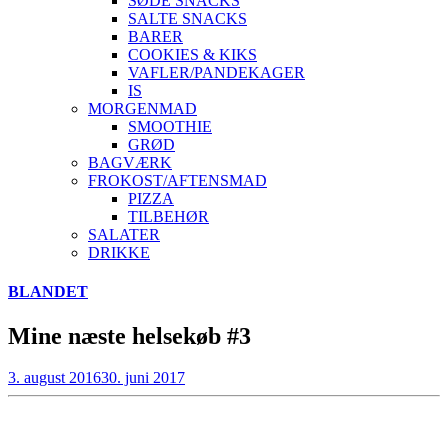
SØDE SNACKS
SALTE SNACKS
BARER
COOKIES & KIKS
VAFLER/PANDEKAGER
IS
MORGENMAD
SMOOTHIE
GRØD
BAGVÆRK
FROKOST/AFTENSMAD
PIZZA
TILBEHØR
SALATER
DRIKKE
Skip
BLANDET
to
content
Mine næste helsekøb #3
3. august 2016
30. juni 2017