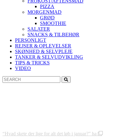
FROKOST/AFTENSMAD
PIZZA
MORGENMAD
GRØD
SMOOTHIE
SALATER
SNACKS & TILBEHØR
PERSONLIGT
REJSER & OPLEVELSER
SKØNHED & SELVPLEJE
TANKER & SELVUDVIKLING
TIPS & TRICKS
VIDEO
Search
Search
for:
“Hvad skete der lige for alt det løb i januar?” ha