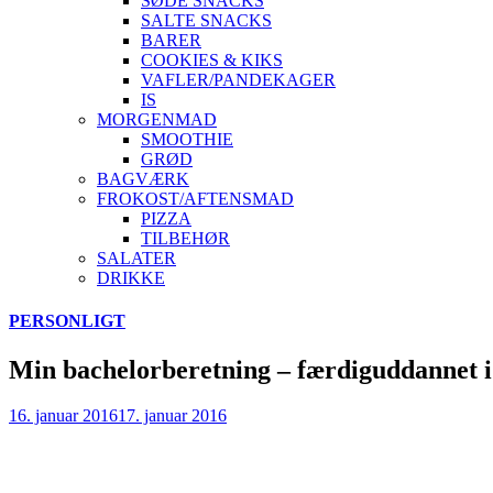
SØDE SNACKS
SALTE SNACKS
BARER
COOKIES & KIKS
VAFLER/PANDEKAGER
IS
MORGENMAD
SMOOTHIE
GRØD
BAGVÆRK
FROKOST/AFTENSMAD
PIZZA
TILBEHØR
SALATER
DRIKKE
Skip
PERSONLIGT
to
content
Min bachelorberetning – færdiguddannet i 
16. januar 2016
17. januar 2016