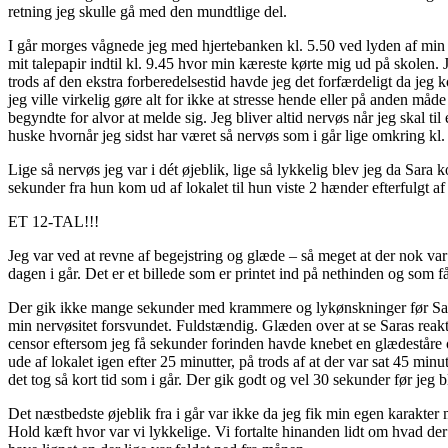
retning jeg skulle gå med den mundtlige del.
I går morges vågnede jeg med hjertebanken kl. 5.50 ved lyden af min 
mit talepapir indtil kl. 9.45 hvor min kæreste kørte mig ud på skolen. 
trods af den ekstra forberedelsestid havde jeg det forfærdeligt da jeg 
jeg ville virkelig gøre alt for ikke at stresse hende eller på anden måd
begyndte for alvor at melde sig. Jeg bliver altid nervøs når jeg skal t
huske hvornår jeg sidst har været så nervøs som i går lige omkring kl.
Lige så nervøs jeg var i dét øjeblik, lige så lykkelig blev jeg da Sa
sekunder fra hun kom ud af lokalet til hun viste 2 hænder efterfulgt af 
ET 12-TAL!!!
Jeg var ved at revne af begejstring og glæde – så meget at der nok var e
dagen i går. Det er et billede som er printet ind på nethinden og som få
Der gik ikke mange sekunder med krammere og lykønskninger før Sara 
min nervøsitet forsvundet. Fuldstændig. Glæden over at se Saras reakti
censor eftersom jeg få sekunder forinden havde knebet en glædeståre ove
ude af lokalet igen efter 25 minutter, på trods af at der var sat 45 minu
det tog så kort tid som i går. Der gik godt og vel 30 sekunder før jeg
Det næstbedste øjeblik fra i går var ikke da jeg fik min egen karakte
Hold kæft hvor var vi lykkelige. Vi fortalte hinanden lidt om hvad der