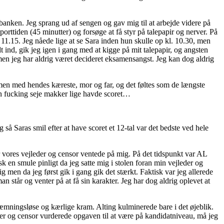
anken. Jeg sprang ud af sengen og gav mig til at arbejde videre på
porttiden (45 minutter) og forsøge at få styr på talepapir og nerver. På
. 11.15. Jeg nåede lige at se Sara inden hun skulle op kl. 10.30, men
dt ind, gik jeg igen i gang med at kigge på mit talepapir, og angsten
, men jeg har aldrig været decideret eksamensangst. Jeg kan dog aldrig
mmen med hendes kæreste, mor og far, og det føltes som de længste
 min fucking seje makker lige havde scoret…
g så Saras smil efter at have scoret et 12-tal var det bedste ved hele
vores vejleder og censor ventede på mig. På det tidspunkt var AL
k en smule pinligt da jeg satte mig i stolen foran min vejleder og
g men da jeg først gik i gang gik det stærkt. Faktisk var jeg allerede
an står og venter på at få sin karakter. Jeg har dog aldrig oplevet at
hæmningsløse og kærlige kram. Alting kulminerede bare i det øjeblik.
eder og censor vurderede opgaven til at være på kandidatniveau, må jeg