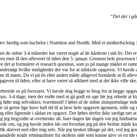
“Det der i gå
r blev færdig som bachelor i Nutrition and Health. Med et motherfucking 1
n de sidste 3-4 måneder har været nogle af de hårdeste i mit liv. Det er 
 men få den afleveret til tiden den 5. januar. Gennem hele processen br
re det at formulere et research question, som jo på mange måder er r
 undersøgt hvilke muligheder der var for at udskyde opgaven. Vi havde ac
dline til marts. Da vi på én eller anden måde alligevel formåede at få afl
opgaven til tiden, efter at have været så afklaret med at det ikke ville ske
forberede os på forsvaret. Vi havde dog begge to brug for at lægge opga
max. 3-4 dage, men der endte med at gå godt en uge før jeg orkede at k
følte mig selvsikker, tværtimod! I løbet af de sidste slutspurtsdage inde
 så gerne lige have haft tid til at læse hele opgaven igennem, stille og r
ng eller lignende i sådan en opgave. Det føltes derfor ikke særligt ra
og jeg begyndte at overtænke alt. Især dagen før dagen var jeg fuldstæn
ndlede om, og jeg havde inden ide om hvordan jeg på den bedste måde ku
 skrevet ned eller mig selv. Når jeg tænker tilbage på det, ved jeg god
nglede nogle retningslinjer fra skolens side som kunne give os en ide