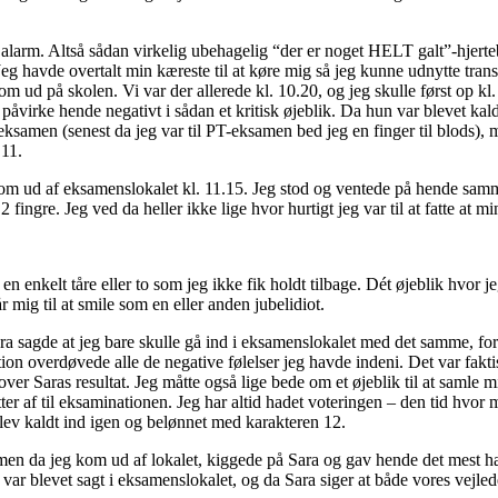
alarm. Altså sådan virkelig ubehagelig “der er noget HELT galt”-hjerteb
Jeg havde overtalt min kæreste til at køre mig så jeg kunne udnytte trans
kom ud på skolen. Vi var der allerede kl. 10.20, og jeg skulle først op kl
e påvirke hende negativt i sådan et kritisk øjeblik. Da hun var blevet kal
il eksamen (senest da jeg var til PT-eksamen bed jeg en finger til blods)
 11.
ra kom ud af eksamenslokalet kl. 11.15. Jeg stod og ventede på hende sa
2 fingre. Jeg ved da heller ikke lige hvor hurtigt jeg var til at fatte at
n enkelt tåre eller to som jeg ikke fik holdt tilbage. Dét øjeblik hvor je
r mig til at smile som en eller anden jubelidiot.
sagde at jeg bare skulle gå ind i eksamenslokalet med det samme, for 
on overdøvede alle de negative følelser jeg havde indeni. Det var faktis
r Saras resultat. Jeg måtte også lige bede om et øjeblik til at samle mi
tter af til eksaminationen. Jeg har altid hadet voteringen – den tid hvor m
 blev kaldt ind igen og belønnet med karakteren 12.
r men da jeg kom ud af lokalet, kiggede på Sara og gav hende det mest 
 var blevet sagt i eksamenslokalet, og da Sara siger at både vores vejl