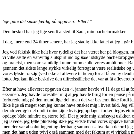
lige gøre det sidste færdig på opgaven? Eller?”
Den besked har jeg lige sendt afsted til Sara, min bachelormakker.
I dag, mere end 24 timer senere, har jeg stadig ikke fattet at jeg i gå
Jeg ved faktisk ikke helt hvor tydeligt det har været her på bloggen, me
vi ville sætte en vanvittig slutspurt ind og
ikke
udskyde bacheloropgaven
og præcist, men som samtidig kunne rumme alle vores ambitioner. Ba
gennem det sidste lange stykke virkelig forsøgt at være realistiske og
vores første forsøg (ved ikke at aflevere til tiden) for at få en ny dea
lotto. Jeg kan ikke beskrive den tilfredsstillelse det var at få afleveret 
Efter at have afleveret opgaven den 4. januar havde vi 11 dage til at 
eksamen. Jeg havde forestillet mig at jeg havde brug for en pause på 
forberede mig på den mundtlige del, men det var bestemt ikke fordi jeg 
Ikke lige så meget som jeg kunne have ønsket mig i hvert fald. Jeg ville
derudover gør det ondt i mine øjne hvis jeg opdager forkert tegnsætni
opdage både mindre og større fejl. Det gjorde mig sindssygt usikker, 
jeg lavede, jeg følte pludselig ikke jeg vidste hvad vores opgave ha
men der var absolut ingenting der hang sammen – hverken de ord jeg fik
men det hang uden tvivl også sammen med det faktum at vi virkelig ma