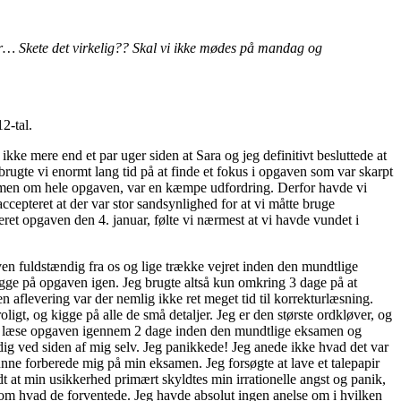
r… Skete det virkelig?? Skal vi ikke mødes på mandag og
2-tal.
ikke mere end et par uger siden at Sara og jeg definitivt besluttede at
ugte vi enormt lang tid på at finde et fokus i opgaven som var skarpt
ammen om hele opgaven, var en kæmpe udfordring. Derfor havde vi
cepteret at der var stor sandsynlighed for at vi måtte bruge
everet opgaven den 4. januar, følte vi nærmest at vi havde vundet i
.
ven fuldstændig fra os og lige trække vejret inden den mundtlige
igge på opgaven igen. Jeg brugte altså kun omkring 3 dage på at
n aflevering var der nemlig ikke ret meget tid til korrekturlæsning.
oligt, og kigge på alle de små detaljer. Jeg er den største ordkløver, og
rt at læse opgaven igennem 2 dage inden den mundtlige eksamen og
dig ved siden af mig selv. Jeg panikkede! Jeg anede ikke hvad det var
nne forberede mig på min eksamen. Jeg forsøgte at lave et talepapir
t at min usikkerhed primært skyldtes min irrationelle angst og panik,
 om hvad de forventede. Jeg havde absolut ingen anelse om i hvilken