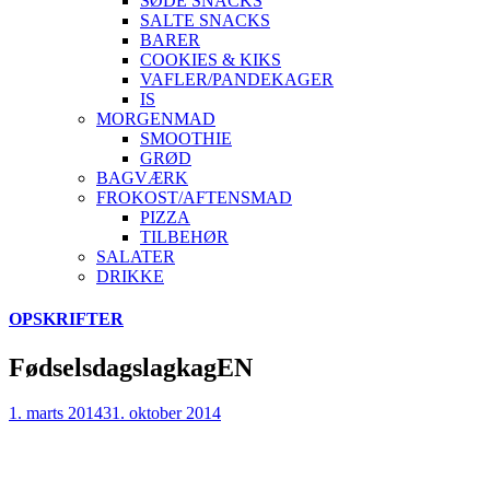
SØDE SNACKS
SALTE SNACKS
BARER
COOKIES & KIKS
VAFLER/PANDEKAGER
IS
MORGENMAD
SMOOTHIE
GRØD
BAGVÆRK
FROKOST/AFTENSMAD
PIZZA
TILBEHØR
SALATER
DRIKKE
Skip
OPSKRIFTER
to
content
FødselsdagslagkagEN
1. marts 2014
31. oktober 2014