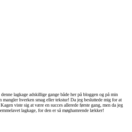
 denne lagkage adskillige gange både her på bloggen og på min
n mangler hverken smag eller tekstur! Da jeg besluttede mig for at
e. Kagen viste sig at være en succes allerede første gang, men da jeg
ekt hjemmelavet lagkage, for den er så møghamrende lækker!