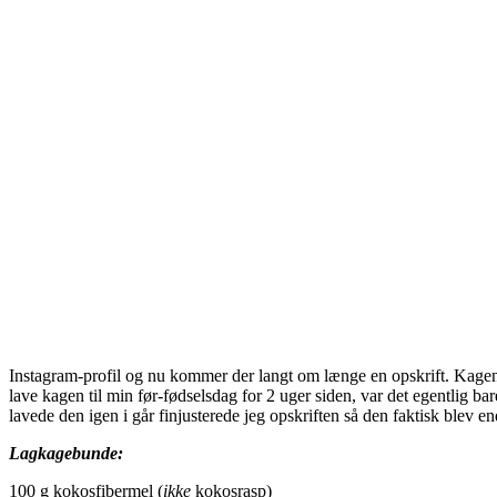
Instagram-profil og nu kommer der langt om længe en opskrift. Kagen 
lave kagen til min før-fødselsdag for 2 uger siden, var det egentlig bar
lavede den igen i går finjusterede jeg opskriften så den faktisk blev e
Lagkagebunde:
100 g kokosfibermel (
ikke
kokosrasp)