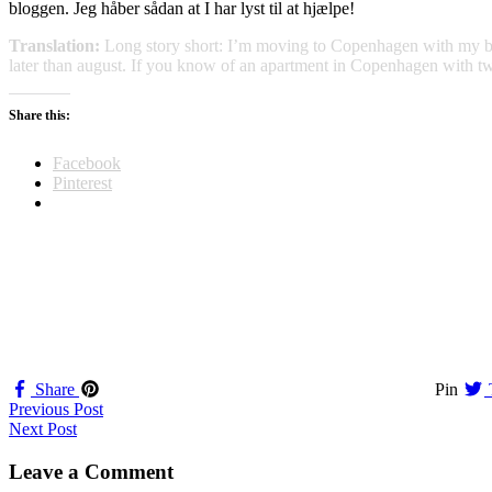
bloggen. Jeg håber sådan at I har lyst til at hjælpe!
Translation:
Long story short: I’m moving to Copenhagen with my boy
later than august. If you know of an apartment in Copenhagen with 
Share this:
Facebook
Pinterest
Share
Pin
Navigation
Previous Post
Next Post
til
indlæg
Leave a Comment