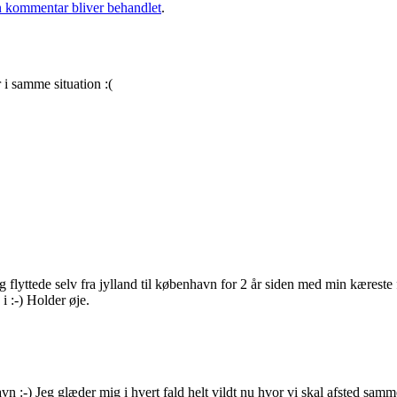
 kommentar bliver behandlet
.
r i samme situation :(
g flyttede selv fra jylland til københavn for 2 år siden med min kæreste f
i :-) Holder øje.
vn :-) Jeg glæder mig i hvert fald helt vildt nu hvor vi skal afsted samm