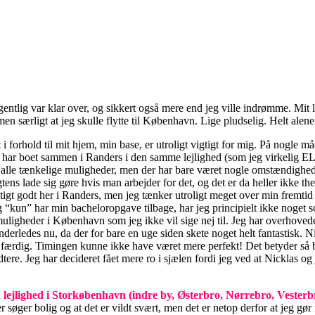
entlig var klar over, og sikkert også mere end jeg ville indrømme. Mit 
, men særligt at jeg skulle flytte til København. Lige pludselig. Helt ale
i forhold til mit hjem, min base, er utroligt vigtigt for mig. På nogle må
jeg har boet sammen i Randers i den samme lejlighed (som jeg virkelig E
t alle tænkelige muligheder, men der har bare været nogle omstændigheder
tens lade sig gøre hvis man arbejder for det, og det er da heller ikke th
tigt godt her i Randers, men jeg tænker utroligt meget over min fremtid 
 “kun” har min bacheloropgave tilbage, har jeg principielt ikke noget som
e muligheder i København som jeg ikke vil sige nej til. Jeg har overhov
 anderledes nu, da der for bare en uge siden skete noget helt fantastisk
se færdig. Timingen kunne ikke have været mere perfekt! Det betyder så b
dtere. Jeg har decideret fået mere ro i sjælen fordi jeg ved at Nickl
en lejlighed i Storkøbenhavn (indre by, Østerbro, Nørrebro, Veste
r søger bolig og at det er vildt svært, men det er netop derfor at jeg g