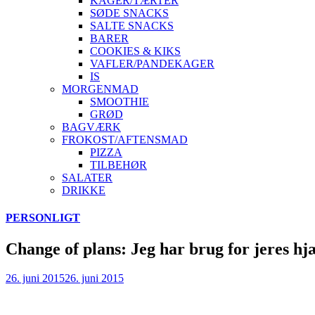
KAGER/TÆRTER
SØDE SNACKS
SALTE SNACKS
BARER
COOKIES & KIKS
VAFLER/PANDEKAGER
IS
MORGENMAD
SMOOTHIE
GRØD
BAGVÆRK
FROKOST/AFTENSMAD
PIZZA
TILBEHØR
SALATER
DRIKKE
Skip
PERSONLIGT
to
content
Change of plans: Jeg har brug for jeres hj
26. juni 2015
26. juni 2015