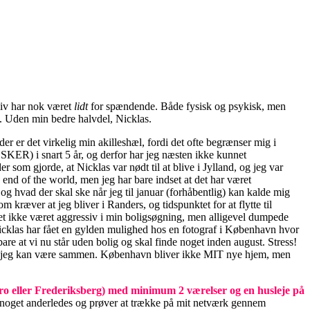
liv har nok været
lidt
for spændende. Både fysisk og psykisk, men
ne. Uden min bedre halvdel, Nicklas.
der er det virkelig min akilleshæl, fordi det ofte begrænser mig i
LSKER) i snart 5 år, og derfor har jeg næsten ikke kunnet
 som gjorde, at Nicklas var nødt til at blive i Jylland, og jeg var
e end of the world, men jeg har bare indset at det har været
og hvad der skal ske når jeg til januar (forhåbentlig) kan kalde mig
 kræver at jeg bliver i Randers, og tidspunktet for at flytte til
edet ikke været aggressiv i min boligsøgning, men alligevel dumpede
. Nicklas har fået en gylden mulighed hos en fotograf i København hvor
are at vi nu står uden bolig og skal finde noget inden august. Stress!
as og jeg kan være sammen. København bliver ikke MIT nye hjem, men
rbro eller Frederiksberg) med minimum 2 værelser og en husleje på
ør noget anderledes og prøver at trække på mit netværk gennem