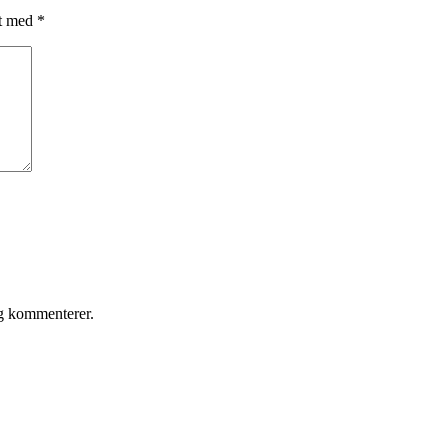
et med
*
eg kommenterer.