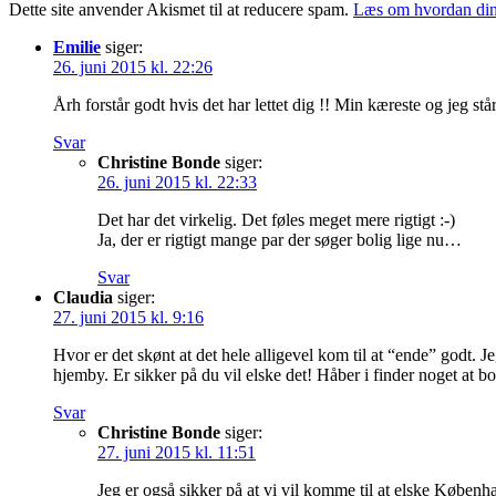
Dette site anvender Akismet til at reducere spam.
Læs om hvordan din
Emilie
siger:
26. juni 2015 kl. 22:26
Årh forstår godt hvis det har lettet dig !! Min kæreste og jeg stå
Svar
Christine Bonde
siger:
26. juni 2015 kl. 22:33
Det har det virkelig. Det føles meget mere rigtigt :-)
Ja, der er rigtigt mange par der søger bolig lige nu…
Svar
Claudia
siger:
27. juni 2015 kl. 9:16
Hvor er det skønt at det hele alligevel kom til at “ende” godt. Je
hjemby. Er sikker på du vil elske det! Håber i finder noget at bo 
Svar
Christine Bonde
siger:
27. juni 2015 kl. 11:51
Jeg er også sikker på at vi vil komme til at elske Københa