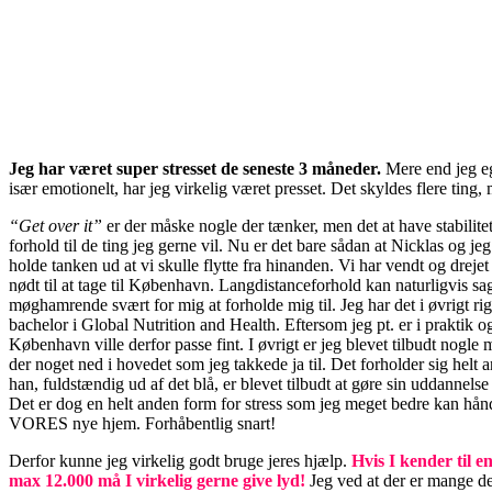
Jeg har været super stresset de seneste 3 måneder.
Mere end jeg eg
især emotionelt, har jeg virkelig været presset. Det skyldes flere ting
“Get over it”
er der måske nogle der tænker, men det at have stabilitet 
forhold til de ting jeg gerne vil. Nu er det bare sådan at Nicklas og 
holde tanken ud at vi skulle flytte fra hinanden. Vi har vendt og dreje
nødt til at tage til København. Langdistanceforhold kan naturligvis sag
møghamrende svært for mig at forholde mig til. Jeg har det i øvrigt rig
bachelor i Global Nutrition and Health. Eftersom jeg pt. er i praktik og
København ville derfor passe fint. I øvrigt er jeg blevet tilbudt nogl
der noget ned i hovedet som jeg takkede ja til. Det forholder sig helt
han, fuldstændig ud af det blå, er blevet tilbudt at gøre sin uddannel
Det er dog en helt anden form for stress som jeg meget bedre kan hån
VORES nye hjem. Forhåbentlig snart!
Derfor kunne jeg virkelig godt bruge jeres hjælp.
Hvis I kender til 
max 12.000 må I virkelig gerne give lyd!
Jeg ved at der er mange de