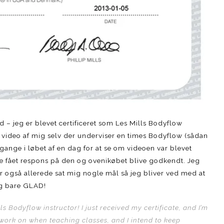
 – jeg er blevet certificeret som Les Mills Bodyflow
n video af mig selv der underviser en times Bodyflow (sådan
gange i løbet af en dag for at se om videoen var blevet
ve fået respons på den og ovenikøbet blive godkendt. Jeg
ar også allerede sat mig nogle mål så jeg bliver ved med at
eg bare GLAD!
ls Bodyflow instructor! I just received my certificate, and I’m
o work on when teaching classes, and I intend to keep