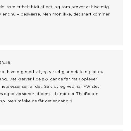
inde, som er helt bidt af det, og som prøver at hive mig
 FW endnu – desværre. Men mon ikke, det snart kommer
 23:48
 at hive dig med vil jeg virkelig anbefale dig at du
ang. Det kræver lige 2-3 gange før man oplever
ele essensen af det. Så vidt jeg ved har FW slet
res egne versioner af dem – fx minder ThaiBo om
. Men måske de får det engang :)