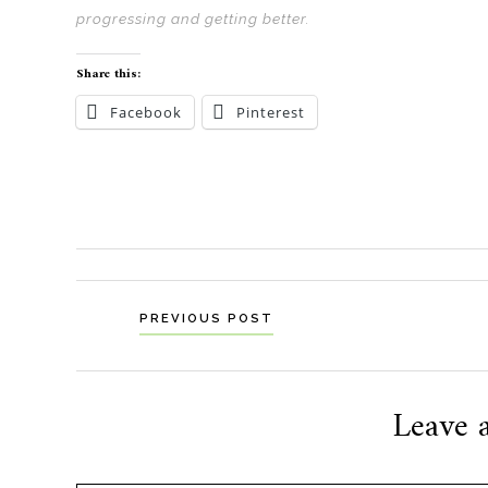
progressing and getting better.
Share this:
Facebook
Pinterest
Navigation
PREVIOUS POST
til
indlæg
Leave 