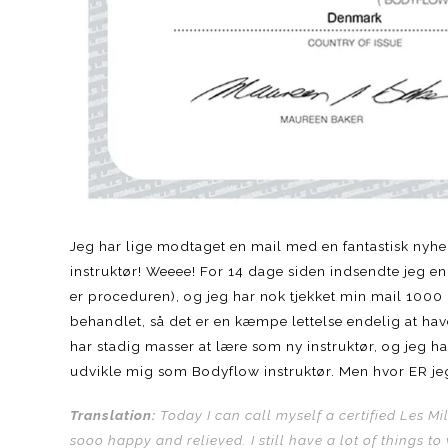
Jeg har lige modtaget en mail med en fantastisk nyhed
instruktør! Weeee! For 14 dage siden indsendte jeg e
er proceduren), og jeg har nok tjekket min mail 1000 
behandlet, så det er en kæmpe lettelse endelig at ha
har stadig masser at lære som ny instruktør, og jeg h
udvikle mig som Bodyflow instruktør. Men hvor ER j
Translation:
Today I can call myself a certified Les Mil
sooo happy and relieved. I still have a lot of things t