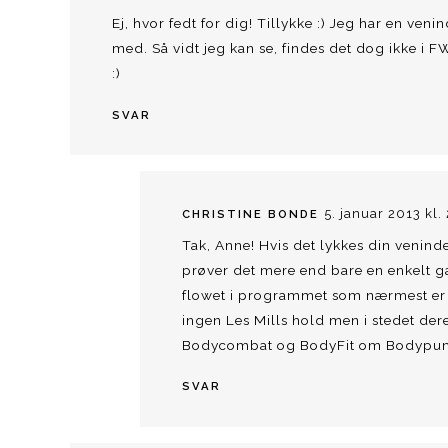
Ej, hvor fedt for dig! Tillykke :) Jeg har en ven
med. Så vidt jeg kan se, findes det dog ikke i
:)
SVAR
5. januar 2013 kl.
CHRISTINE BONDE
Tak, Anne! Hvis det lykkes din veninde
prøver det mere end bare en enkelt g
flowet i programmet som nærmest er h
ingen Les Mills hold men i stedet de
Bodycombat og BodyFit om Bodypump
SVAR