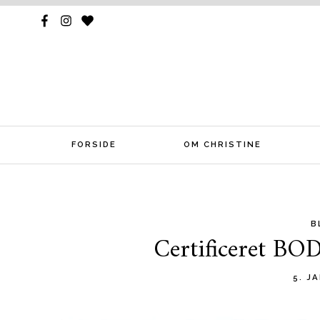
FORSIDE
OM CHRISTINE
B
Skip
Certificeret B
to
content
5. J