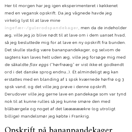
Her til morgen har jeg igen eksperimenteret i køkkenet
med en vegansk opskrift. Da jeg vågnede havde jeg
virkelig lyst til at lave mine
ingefær-/gulerodspandekager
, men da de indeholder
æg, ville jeg jo blive nødt til at lave om i dem uanset hvad,
så jeg besluttede mig for at lave en ny opskrift fra bunden.
Det skulle stadig være bananpandekager, og selvom de
sagtens kan laves helt uden æg, ville jeg forsøge mig med
de såkaldte
flax eggs
(“hørfrøæg” er vist ikke et godkendt
ord i det danske sprog endnu…). Ét almindeligt æg kan
erstattes med en blanding af 1 spsk kværnede hørfrø og 3
spsk vand, og det ville jeg prøve i denne opskrift.
Derudover ville jeg gerne lave en pandekage som var tynd
nok til at kunne rulles så jeg kunne smøre den med
blåbærgele og noget af det lææææækre (og utroligt
billige) mandelsmør jeg købte i Frankrig.
Opskrift på bananpandekager