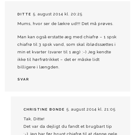
5. august 2014 kl. 20:25
DITTE
Mums, hvor ser de lækre ud!!! Det må prøves.
Man kan også erstatte æg med chiafrø – 1 spsk
chiafrø til 3 spsk vand, som skal iblødssættes i
min et kvarter (svarer til 1 æg) :-) Jeg kendte
ikke til hørfrøtrikket – det er måske lidt
billigere i længden.
SVAR
5. august 2014 kl. 21:05
CHRISTINE BONDE
Tak, Ditte!
Det var da dejligt du fandt et brugbart tip
:-) Jeg har før brugt chiafrø til at danne gele