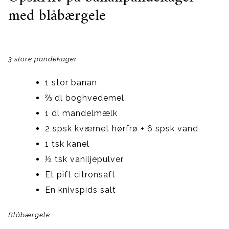
med blåbærgele
3 store pandekager
1 stor banan
⅔ dl boghvedemel
1 dl mandelmælk
2 spsk kværnet hørfrø + 6 spsk vand
1 tsk kanel
½ tsk vaniljepulver
Et pift citronsaft
En knivspids salt
Blåbærgele