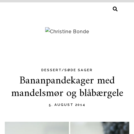
SØG
EFTER:
DESSERT/SØDE SAGER
Skip
Bananpandekager med
to
mandelsmør og blåbærgele
content
5. AUGUST 2014