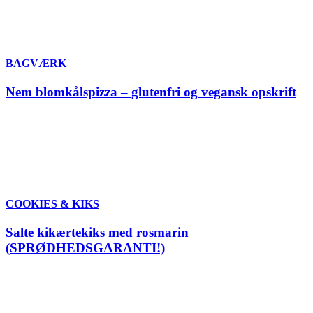
BAGVÆRK
Nem blomkålspizza – glutenfri og vegansk opskrift
COOKIES & KIKS
Salte kikærtekiks med rosmarin
(SPRØDHEDSGARANTI!)