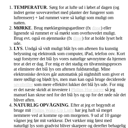
TEMPERATUR
. Sørg for at lufte ud i løbet af dagen (og
indret gerne soveværelset med planter der fungerer som
luftrensere) + lad rummet være så køligt som muligt om
natten.
MØRKE
. Brug mørklægningsgardiner (fx
disse
) eller
lignende så rummet er så mørkt som overhovedet muligt.
Brug evt. også en øjenmaske (fx
disse
) for at holde lyset helt
ude.
LYS
. Undgå så vidt muligt blåt lys om aftenen fra kunstig
belysning og elektronik som computer, iPad, telefon osv. Kort
sagt forstyrrer det blå lys vores naturlige søvnrytme da hjernen
tror at det er dag. For mig er det stadig en tilvænningsproces
at eliminere det blå lys om aftenen fuldstændigt. Mine
elektroniske devices går automatisk på nightshift som giver et
mere rødligt og blødt lys, men man kan også bruge deciderede
søvnbriller
som mere effektivt lukker det blå lys ude. For mig
er det næste skridt at investere i
Philips Hue pærer
så jeg
manuel kan skrue ned for det blå lys og op for det røde når det
bliver aften.
NATURLIG OPVÅGNING
. Efter at jeg er begyndt at
bruge mit
Philips Wake-Up Light
har jeg haft så meget
nemmere ved at komme op om morgenen. 9 ud af 10 gange
vågner jeg før mit vækkeur. Det vækker mig først med
naturligt lys som gradvist bliver skarpere og derefter behagelig