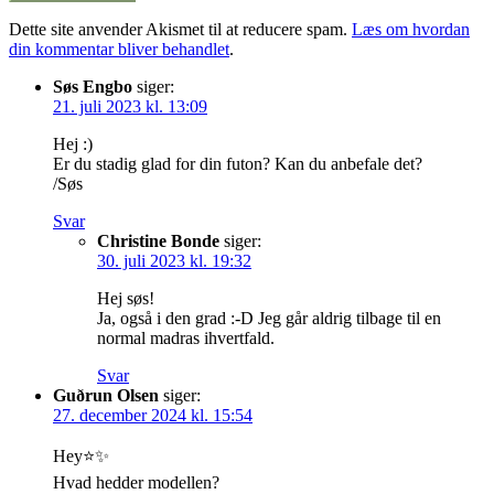
Dette site anvender Akismet til at reducere spam.
Læs om hvordan
din kommentar bliver behandlet
.
Søs Engbo
siger:
21. juli 2023 kl. 13:09
Hej :)
Er du stadig glad for din futon? Kan du anbefale det?
/Søs
Svar
Christine Bonde
siger:
30. juli 2023 kl. 19:32
Hej søs!
Ja, også i den grad :-D Jeg går aldrig tilbage til en
normal madras ihvertfald.
Svar
Guðrun Olsen
siger:
27. december 2024 kl. 15:54
Hey⭐️✨️
Hvad hedder modellen?