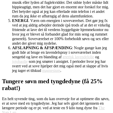
musik eller lyden af fuglekvidder. Det sidste lyder måske lidt
hippieagtigt, men det har gjort en enormt stor forskel for mig.
Det betyder også at jeg kan efterlade min telefon i et andet
rum da jeg ikke er afhængig af dens alarmfunktion.
ENERGI
. Værn om energien i soveværelset. Det gør jeg fx
ved at jeg aldrig arbejder derinde (på trods af at det er virkelig
fristende at lave det til verdens hyggeligste hjemmekontor nu
hvor jeg er blevet så forbandet glad for min seng og rummet
generelt). Soveværelset er 100% forbeholdt søvn og sex eller
andet der giver mig nydelse.
AFSLAPNING & AFSPÆNDING
: Nogle gange kan jeg
godt lide at bruge en lavendelspray i soveværelset inden
sengetid og lave en blanding af
æterisk lavendelolie
og
jojobaolie
som jeg smører i ansigtet. I perioder hvor jeg har
svært ved at sove hjælper det mig også med at slappe af hvis
jeg tager et tilskud
magnesium
.
Tungere søvn med tyngdedyne (få 25%
rabat!)
En helt syvende ting, som du kan overveje for at optimere din søvn,
er at sove med en tyngdedyne. Jeg har selv gjort det igennem en
længere periode og er pt. ved at teste en 9 kilo tung dyne fra
The
Nap Lap
.