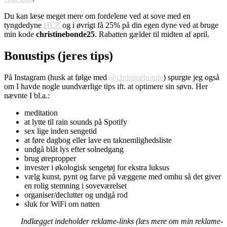
Du kan læse meget mere om fordelene ved at sove med en
tyngdedyne
HER
og i øvrigt få 25% på din egen dyne ved at bruge
min kode
christinebonde25
. Rabatten gælder til midten af april.
Bonustips (jeres tips)
På Instagram (husk at følge med
@christinebonde
) spurgte jeg også
om I havde nogle uundværlige tips ift. at optimere sin søvn. Her
nævnte I bl.a.:
meditation
at lytte til rain sounds på Spotify
sex lige inden sengetid
at føre dagbog eller lave en taknemlighedsliste
undgå blåt lys efter solnedgang
brug ørepropper
invester i økologisk sengetøj for ekstra luksus
vælg kunst, pynt og farve på væggene med omhu så det giver
en rolig stemning i soveværelset
organiser/declutter og undgå rod
sluk for WiFi om natten
Indlægget indeholder reklame-links (læs mere om min reklame-