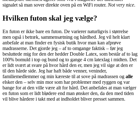
signalet så man sover direkte oven på en WiFi router.
Not very nice
.
Hvilken futon skal jeg vælge?
En futon er ikke bare en futon. De varierer naturligvis i størrelse
men også i betræk, sammensætning og hårdhed. Jeg vil helt klart
anbefale at man finder en fysisk butik hvor man kan afprøve
madrasserne. Det gjorde jeg – af to omgange faktisk – før jeg
besluttede mig for den der hedder Double Latex, som består af to lag
100% bomuld i top og bund og to gange 4 cm latexlag i midten. Det
er lidt svært at svare på hvor hård den er, men jeg vil sige at den er
til den hårde side. Jeg har haft både venner, veninder,
familiemedlemmer og min kæreste til at sove på madrassen og
alle
elsker den – selv min mor som har problemer med ryggen og var
bange for at den ville være alt for hård. Det anbefales at man vælger
en futon som er lidt blødere end man ønsker den, da den med tiden
vil blive hårdere i takt med at indholdet bliver presset sammen.