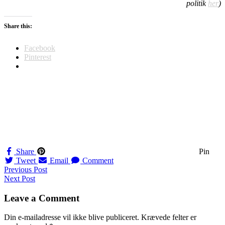
politik
her
)
Share this:
Facebook
Pinterest
Share
Pin
Tweet
Email
Comment
Navigation
Previous Post
Next Post
til
indlæg
Leave a Comment
Din e-mailadresse vil ikke blive publiceret.
Krævede felter er