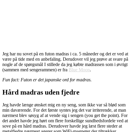
Jeg har nu sovet på en futon madras i ca. 5 måneder og det er ved at
være på tide med en anbefaling. Derudover vil jeg prøve at svare på
nogle af de spørgsmål I stillede da jeg købte madrassen som i øvrigt
(sammen med sengerammen) er fra
Blue Moon
.
Fun fact: Futon er det japanske ord for madras.
Hård madras uden fjedre
Jeg havde længe ønsket mig en ny seng, som ikke var så blød som
min daværende. For det første syntes jeg det var irriterende, at man
nærmest blev søsyg af at vende sig i sengen (you get the point). For
det andet havde jeg hørt om flere forskellige sundhedsfordele ved at
sove på en hård madras. Derudover havde jeg læst flere steder at
metalfjedre nærmest agerer som WiFi-magneter der tiltrækker