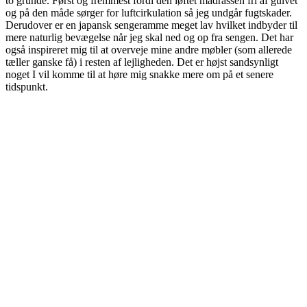
to grunde. Først og fremmest fordi den løftet madrassen fri af gulvet
og på den måde sørger for luftcirkulation så jeg undgår fugtskader.
Derudover er en japansk sengeramme meget lav hvilket indbyder til
mere naturlig bevægelse når jeg skal ned og op fra sengen. Det har
også inspireret mig til at overveje mine andre møbler (som allerede
tæller ganske få) i resten af lejligheden. Det er højst sandsynligt
noget I vil komme til at høre mig snakke mere om på et senere
tidspunkt.