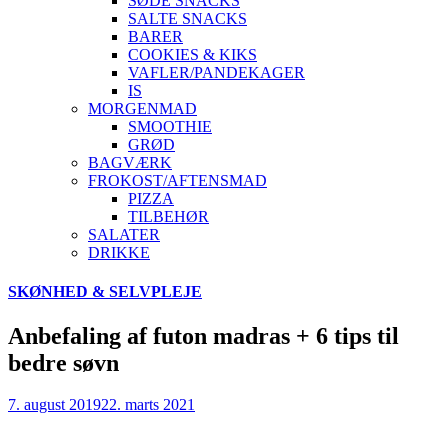
SØDE SNACKS
SALTE SNACKS
BARER
COOKIES & KIKS
VAFLER/PANDEKAGER
IS
MORGENMAD
SMOOTHIE
GRØD
BAGVÆRK
FROKOST/AFTENSMAD
PIZZA
TILBEHØR
SALATER
DRIKKE
Skip
SKØNHED & SELVPLEJE
to
content
Anbefaling af futon madras + 6 tips til
bedre søvn
7. august 2019
22. marts 2021