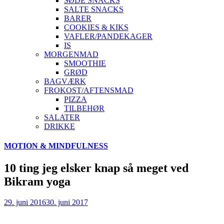
SØDE SNACKS
SALTE SNACKS
BARER
COOKIES & KIKS
VAFLER/PANDEKAGER
IS
MORGENMAD
SMOOTHIE
GRØD
BAGVÆRK
FROKOST/AFTENSMAD
PIZZA
TILBEHØR
SALATER
DRIKKE
Skip
MOTION & MINDFULNESS
to
content
10 ting jeg elsker knap så meget ved
Bikram yoga
29. juni 2016
30. juni 2017