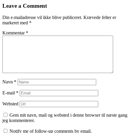
indlæg
Leave a Comment
Din e-mailadresse vil ikke blive publiceret.
Krævede felter er
markeret med
*
Kommentar
*
Navn
*
E-mail
*
Websted
Gem mit navn, mail og websted i denne browser til næste gang
jeg kommenterer.
Notify me of follow-up comments by email.