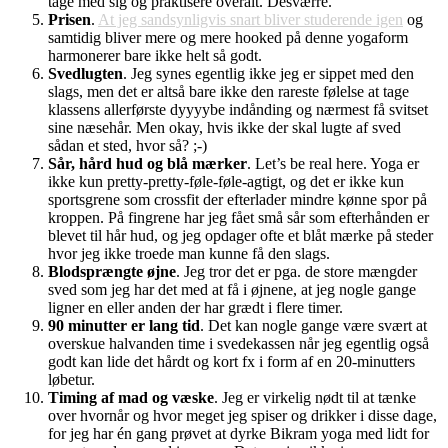
tage med sig og praktisere overalt. Desværre.
Prisen
.
At jeg sandsynligvis snart bliver studerende igen
og
samtidig bliver mere og mere hooked på denne yogaform
harmonerer bare ikke helt så godt.
Svedlugten
. Jeg synes egentlig ikke jeg er sippet med den
slags, men det er altså bare ikke den rareste følelse at tage
klassens allerførste dyyyybe indånding og nærmest få svitset
sine næsehår. Men okay, hvis ikke der skal lugte af sved
sådan et sted, hvor så? ;-)
Sår, hård hud og blå mærker
. Let’s be real here. Yoga er
ikke kun pretty-pretty-føle-føle-agtigt, og det er ikke kun
sportsgrene som crossfit der efterlader mindre kønne spor på
kroppen. På fingrene har jeg fået små sår som efterhånden er
blevet til hår hud, og jeg opdager ofte et blåt mærke på steder
hvor jeg ikke troede man kunne få den slags.
Blodsprængte øjne
. Jeg tror det er pga. de store mængder
sved som jeg har det med at få i øjnene, at jeg nogle gange
ligner en eller anden der har grædt i flere timer.
90 minutter er lang tid
. Det kan nogle gange være svært at
overskue halvanden time i svedekassen når jeg egentlig også
godt kan lide det hårdt og kort fx i form af en 20-minutters
løbetur.
Timing af mad og væske
. Jeg er virkelig nødt til at tænke
over hvornår og hvor meget jeg spiser og drikker i disse dage,
for jeg har én gang prøvet at dyrke Bikram yoga med lidt for