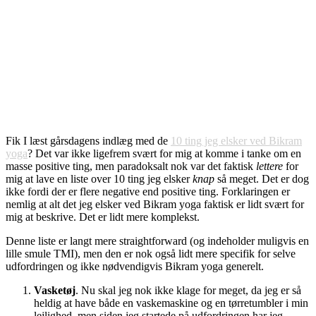
Fik I læst gårsdagens indlæg med de
10 ting jeg elsker ved Bikram
yoga
? Det var ikke ligefrem svært for mig at komme i tanke om en
masse positive ting, men paradoksalt nok var det faktisk
lettere
for
mig at lave en liste over 10 ting jeg elsker
knap
så meget. Det er dog
ikke fordi der er flere negative end positive ting. Forklaringen er
nemlig at alt det jeg elsker ved Bikram yoga faktisk er lidt svært for
mig at beskrive. Det er lidt mere komplekst.
Denne liste er langt mere straightforward (og indeholder muligvis en
lille smule TMI), men den er nok også lidt mere specifik for selve
udfordringen og ikke nødvendigvis Bikram yoga generelt.
Vasketøj
. Nu skal jeg nok ikke klage for meget, da jeg er så
heldig at have både en vaskemaskine og en tørretumbler i min
lejlighed, men siden jeg startede på udfordringen har jeg