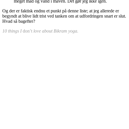
meget mad og vand i maven. Det gør jeg ikke igen.
Og der er faktisk endnu et punkt på denne liste; at jeg allerede er
begyndt at blive lidt trist ved tanken om at udfordringen snart er slut.
Hvad så bagefter?
10 things I
don’t
love about Bikram yoga.