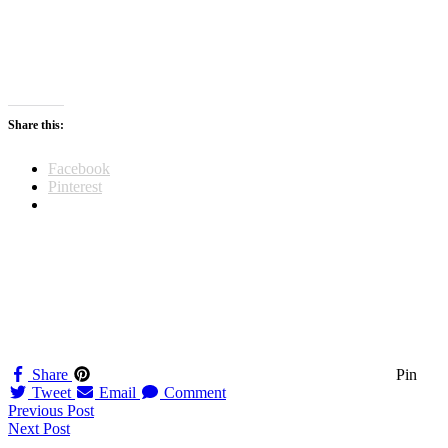
Share this:
Facebook
Pinterest
Share
Pin
Tweet
Email
Comment
Navigation
Previous Post
Next Post
til