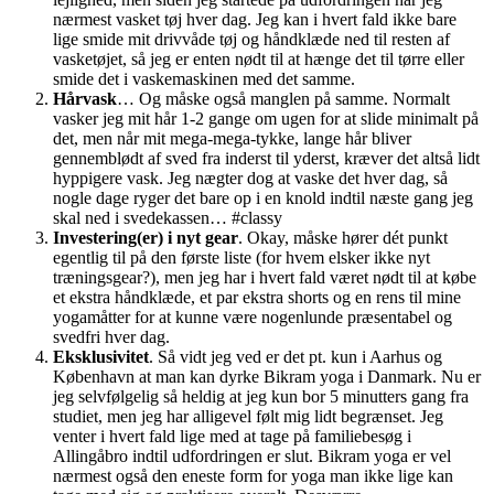
nærmest vasket tøj hver dag. Jeg kan i hvert fald ikke bare
lige smide mit drivvåde tøj og håndklæde ned til resten af
vasketøjet, så jeg er enten nødt til at hænge det til tørre eller
smide det i vaskemaskinen med det samme.
Hårvask
… Og måske også manglen på samme. Normalt
vasker jeg mit hår 1-2 gange om ugen for at slide minimalt på
det, men når mit mega-mega-tykke, lange hår bliver
gennemblødt af sved fra inderst til yderst, kræver det altså lidt
hyppigere vask. Jeg nægter dog at vaske det hver dag, så
nogle dage ryger det bare op i en knold indtil næste gang jeg
skal ned i svedekassen… #classy
Investering(er) i nyt gear
. Okay, måske hører dét punkt
egentlig til på den første liste (for hvem elsker ikke nyt
træningsgear?), men jeg har i hvert fald været nødt til at købe
et ekstra håndklæde, et par ekstra shorts og en rens til mine
yogamåtter for at kunne være nogenlunde præsentabel og
svedfri hver dag.
Eksklusivitet
. Så vidt jeg ved er det pt. kun i Aarhus og
København at man kan dyrke Bikram yoga i Danmark. Nu er
jeg selvfølgelig så heldig at jeg kun bor 5 minutters gang fra
studiet, men jeg har alligevel følt mig lidt begrænset. Jeg
venter i hvert fald lige med at tage på familiebesøg i
Allingåbro indtil udfordringen er slut. Bikram yoga er vel
nærmest også den eneste form for yoga man ikke lige kan