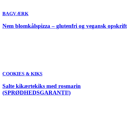
BAGVÆRK
Nem blomkålspizza – glutenfri og vegansk opskrift
COOKIES & KIKS
Salte kikærtekiks med rosmarin
(SPRØDHEDSGARANTI!)