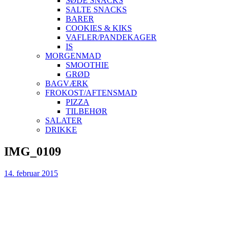
SØDE SNACKS
SALTE SNACKS
BARER
COOKIES & KIKS
VAFLER/PANDEKAGER
IS
MORGENMAD
SMOOTHIE
GRØD
BAGVÆRK
FROKOST/AFTENSMAD
PIZZA
TILBEHØR
SALATER
DRIKKE
Skip
IMG_0109
to
content
14. februar 2015