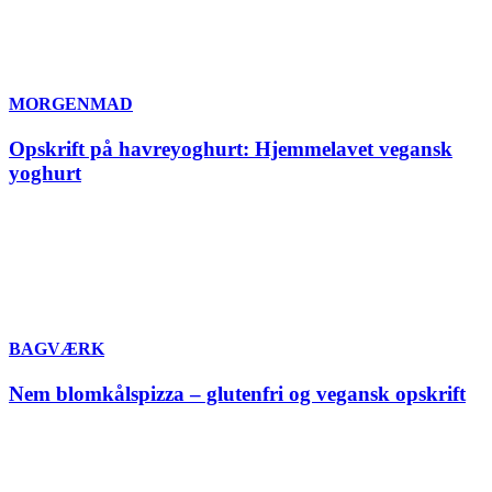
MORGENMAD
Opskrift på havreyoghurt: Hjemmelavet vegansk
yoghurt
BAGVÆRK
Nem blomkålspizza – glutenfri og vegansk opskrift