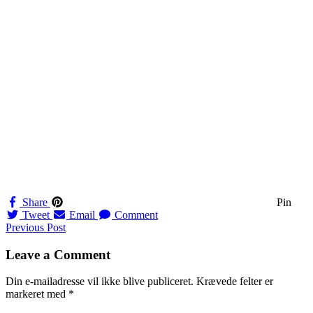
Share
Pin
Tweet
Email
Comment
Navigation
Previous Post
til
Leave a Comment
indlæg
Din e-mailadresse vil ikke blive publiceret.
Krævede felter er
markeret med
*