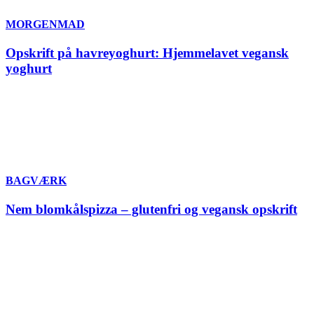
MORGENMAD
Opskrift på havreyoghurt: Hjemmelavet vegansk
yoghurt
BAGVÆRK
Nem blomkålspizza – glutenfri og vegansk opskrift