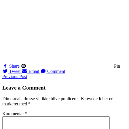
Share
Pin
Tweet
Email
Comment
Navigation
Previous Post
til
Leave a Comment
indlæg
Din e-mailadresse vil ikke blive publiceret.
Krævede felter er
markeret med
*
Kommentar
*