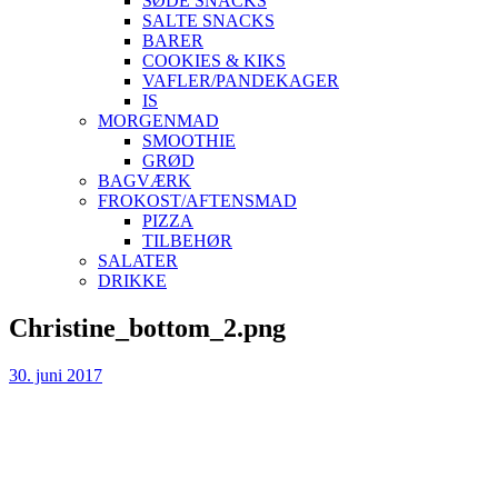
SØDE SNACKS
SALTE SNACKS
BARER
COOKIES & KIKS
VAFLER/PANDEKAGER
IS
MORGENMAD
SMOOTHIE
GRØD
BAGVÆRK
FROKOST/AFTENSMAD
PIZZA
TILBEHØR
SALATER
DRIKKE
Skip
Christine_bottom_2.png
to
content
30. juni 2017