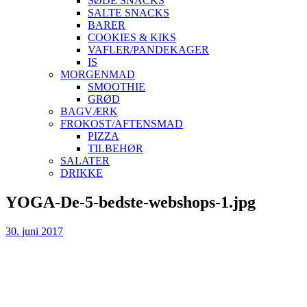
SØDE SNACKS
SALTE SNACKS
BARER
COOKIES & KIKS
VAFLER/PANDEKAGER
IS
MORGENMAD
SMOOTHIE
GRØD
BAGVÆRK
FROKOST/AFTENSMAD
PIZZA
TILBEHØR
SALATER
DRIKKE
Skip
YOGA-De-5-bedste-webshops-1.jpg
to
content
30. juni 2017