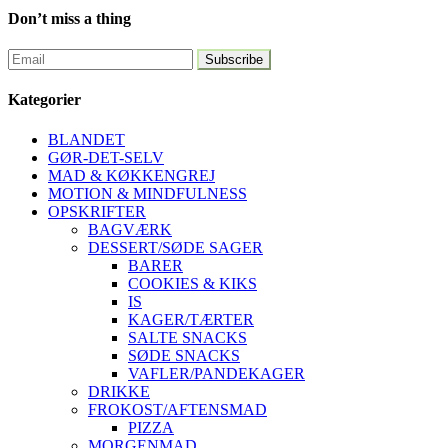
Don’t miss a thing
Kategorier
BLANDET
GØR-DET-SELV
MAD & KØKKENGREJ
MOTION & MINDFULNESS
OPSKRIFTER
BAGVÆRK
DESSERT/SØDE SAGER
BARER
COOKIES & KIKS
IS
KAGER/TÆRTER
SALTE SNACKS
SØDE SNACKS
VAFLER/PANDEKAGER
DRIKKE
FROKOST/AFTENSMAD
PIZZA
MORGENMAD