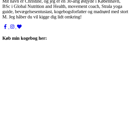
Mit navn er Christine, og jeg er en 30-årig østjyde i København,
BSc i Global Nutrition and Health, movement coach, Strala yoga
guide, bevægelsesentusiast, kogebogsforfatter og madnørd med stort
M. Jeg håber du vil kigge dig lidt omkring!
Køb min kogebog her: