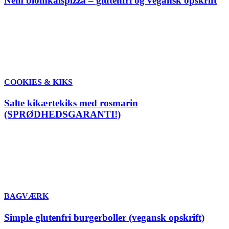
Nem blomkålspizza – glutenfri og vegansk opskrift
COOKIES & KIKS
Salte kikærtekiks med rosmarin
(SPRØDHEDSGARANTI!)
BAGVÆRK
Simple glutenfri burgerboller (vegansk opskrift)