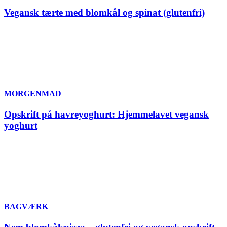
Vegansk tærte med blomkål og spinat (glutenfri)
MORGENMAD
Opskrift på havreyoghurt: Hjemmelavet vegansk
yoghurt
BAGVÆRK