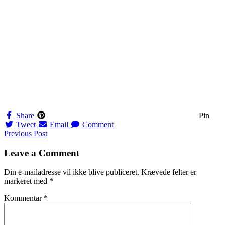
Share
Pin
Tweet
Email
Comment
Navigation
Previous Post
til
Leave a Comment
indlæg
Din e-mailadresse vil ikke blive publiceret.
Krævede felter er
markeret med
*
Kommentar
*