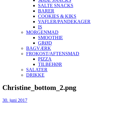
SØDE SNACKS
SALTE SNACKS
BARER
COOKIES & KIKS
VAFLER/PANDEKAGER
IS
MORGENMAD
SMOOTHIE
GRØD
BAGVÆRK
FROKOST/AFTENSMAD
PIZZA
TILBEHØR
SALATER
DRIKKE
Skip
Christine_bottom_2.png
to
content
30. juni 2017