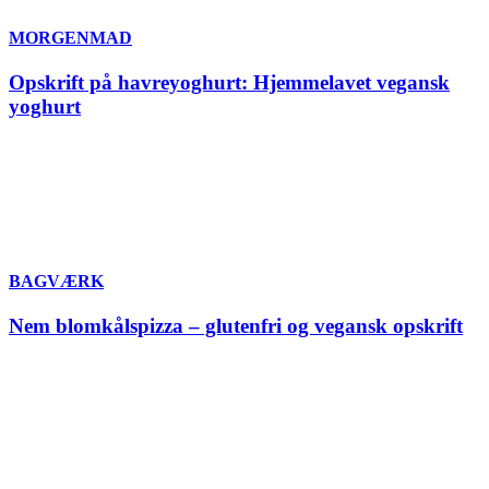
MORGENMAD
Opskrift på havreyoghurt: Hjemmelavet vegansk
yoghurt
BAGVÆRK
Nem blomkålspizza – glutenfri og vegansk opskrift