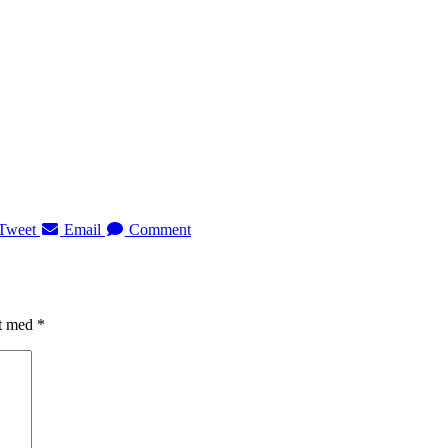
Tweet
Email
Comment
et med
*