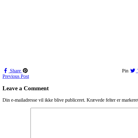
Share
Pin
Navigation
Previous Post
til
Leave a Comment
indlæg
Din e-mailadresse vil ikke blive publiceret.
Krævede felter er marker