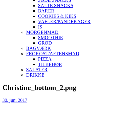
SØDE SNACKS
SALTE SNACKS
BARER
COOKIES & KIKS
VAFLER/PANDEKAGER
IS
MORGENMAD
SMOOTHIE
GRØD
BAGVÆRK
FROKOST/AFTENSMAD
PIZZA
TILBEHØR
SALATER
DRIKKE
Skip
Christine_bottom_2.png
to
content
30. juni 2017