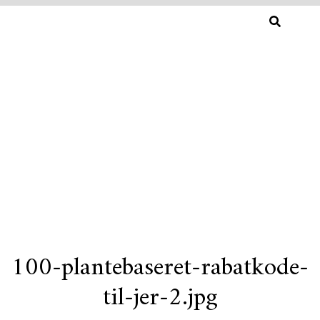
SØG
EFTER:
100-plantebaseret-rabatkode-
Skip
til-jer-2.jpg
to
content