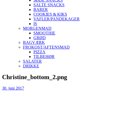
SØDE SNACKS
SALTE SNACKS
BARER
COOKIES & KIKS
VAFLER/PANDEKAGER
IS
MORGENMAD
SMOOTHIE
GRØD
BAGVÆRK
FROKOST/AFTENSMAD
PIZZA
TILBEHØR
SALATER
DRIKKE
Skip
Christine_bottom_2.png
to
content
30. juni 2017