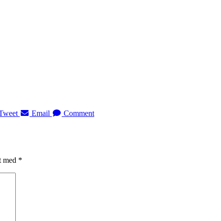
Tweet
Email
Comment
et med
*