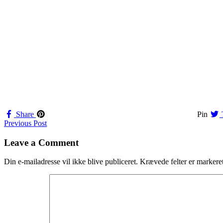
Share
Pin
Navigation
Previous Post
til
Leave a Comment
indlæg
Din e-mailadresse vil ikke blive publiceret.
Krævede felter er marker