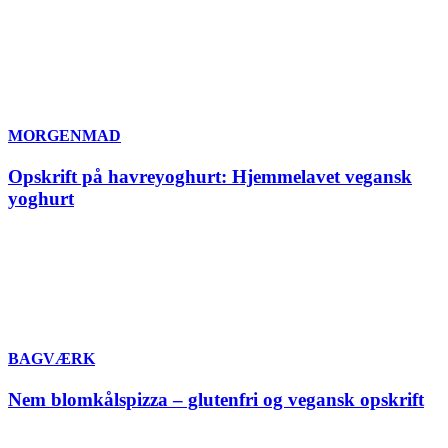
MORGENMAD
Opskrift på havreyoghurt: Hjemmelavet vegansk
yoghurt
BAGVÆRK
Nem blomkålspizza – glutenfri og vegansk opskrift