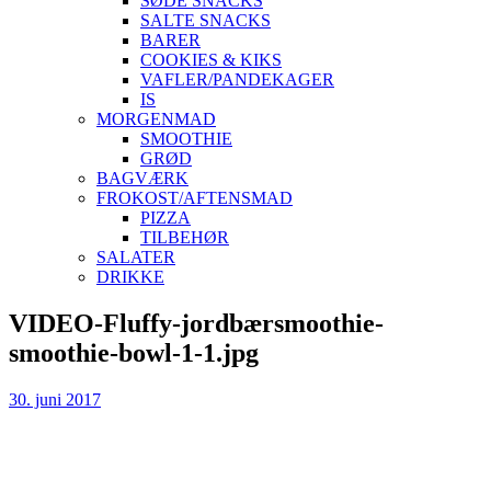
SØDE SNACKS
SALTE SNACKS
BARER
COOKIES & KIKS
VAFLER/PANDEKAGER
IS
MORGENMAD
SMOOTHIE
GRØD
BAGVÆRK
FROKOST/AFTENSMAD
PIZZA
TILBEHØR
SALATER
DRIKKE
Skip
VIDEO-Fluffy-jordbærsmoothie-
to
smoothie-bowl-1-1.jpg
content
30. juni 2017