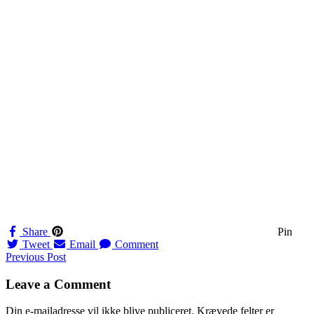
Share
Pin
Tweet
Email
Comment
Navigation
Previous Post
til
Leave a Comment
indlæg
Din e-mailadresse vil ikke blive publiceret.
Krævede felter er