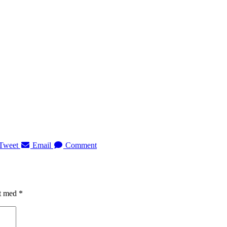
Tweet
Email
Comment
et med
*