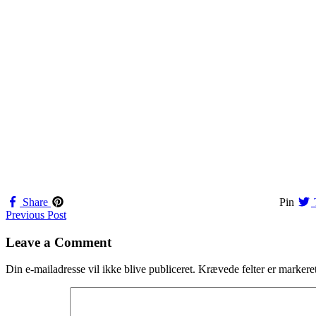
Share
Pin
Navigation
Previous Post
til
Leave a Comment
indlæg
Din e-mailadresse vil ikke blive publiceret.
Krævede felter er marker