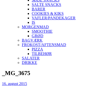
SØDE SNACKS
SALTE SNACKS
BARER
COOKIES & KIKS
VAFLER/PANDEKAGER
IS
MORGENMAD
SMOOTHIE
GRØD
BAGVÆRK
FROKOST/AFTENSMAD
PIZZA
TILBEHØR
SALATER
DRIKKE
Skip
_MG_3675
to
content
16. august 2015