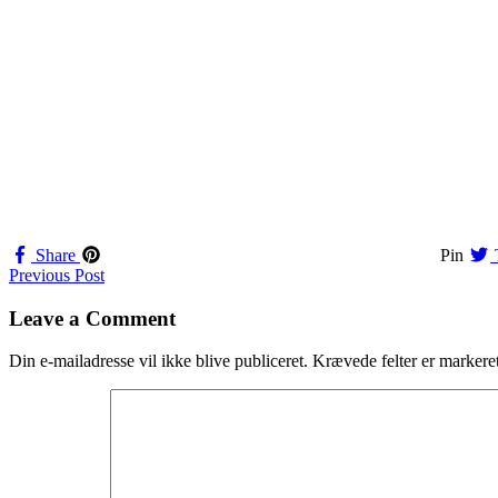
Share
Pin
Navigation
Previous Post
til
Leave a Comment
indlæg
Din e-mailadresse vil ikke blive publiceret.
Krævede felter er marker