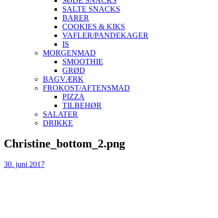
SØDE SNACKS
SALTE SNACKS
BARER
COOKIES & KIKS
VAFLER/PANDEKAGER
IS
MORGENMAD
SMOOTHIE
GRØD
BAGVÆRK
FROKOST/AFTENSMAD
PIZZA
TILBEHØR
SALATER
DRIKKE
Skip
Christine_bottom_2.png
to
content
30. juni 2017