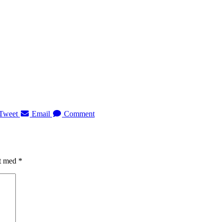
Tweet
Email
Comment
et med
*