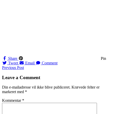
Share
Pin
Tweet
Email
Comment
Navigation
Previous Post
til
Leave a Comment
indlæg
Din e-mailadresse vil ikke blive publiceret.
Krævede felter er
markeret med
*
Kommentar
*