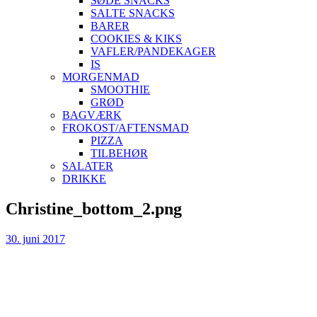
SØDE SNACKS
SALTE SNACKS
BARER
COOKIES & KIKS
VAFLER/PANDEKAGER
IS
MORGENMAD
SMOOTHIE
GRØD
BAGVÆRK
FROKOST/AFTENSMAD
PIZZA
TILBEHØR
SALATER
DRIKKE
Skip
Christine_bottom_2.png
to
content
30. juni 2017