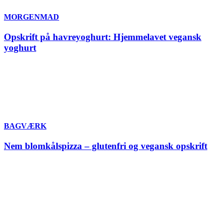
MORGENMAD
Opskrift på havreyoghurt: Hjemmelavet vegansk
yoghurt
BAGVÆRK
Nem blomkålspizza – glutenfri og vegansk opskrift