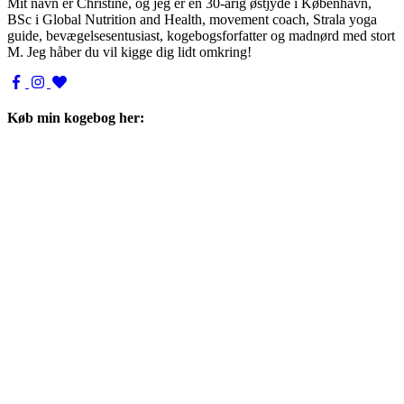
Mit navn er Christine, og jeg er en 30-årig østjyde i København,
BSc i Global Nutrition and Health, movement coach, Strala yoga
guide, bevægelsesentusiast, kogebogsforfatter og madnørd med stort
M. Jeg håber du vil kigge dig lidt omkring!
Køb min kogebog her: