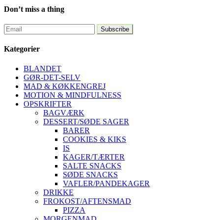
Don’t miss a thing
Kategorier
BLANDET
GØR-DET-SELV
MAD & KØKKENGREJ
MOTION & MINDFULNESS
OPSKRIFTER
BAGVÆRK
DESSERT/SØDE SAGER
BARER
COOKIES & KIKS
IS
KAGER/TÆRTER
SALTE SNACKS
SØDE SNACKS
VAFLER/PANDEKAGER
DRIKKE
FROKOST/AFTENSMAD
PIZZA
MORGENMAD