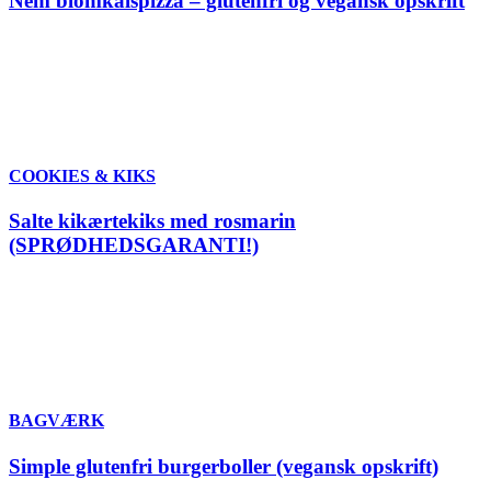
Nem blomkålspizza – glutenfri og vegansk opskrift
COOKIES & KIKS
Salte kikærtekiks med rosmarin
(SPRØDHEDSGARANTI!)
BAGVÆRK
Simple glutenfri burgerboller (vegansk opskrift)