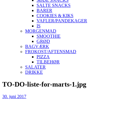
SØDE SNACKS
SALTE SNACKS
BARER
COOKIES & KIKS
VAFLER/PANDEKAGER
IS
MORGENMAD
SMOOTHIE
GRØD
BAGVÆRK
FROKOST/AFTENSMAD
PIZZA
TILBEHØR
SALATER
DRIKKE
Skip
TO-DO-liste-for-marts-1.jpg
to
content
30. juni 2017