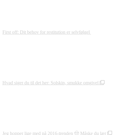
First off: Dit behov for restitution er selvfølgel
Hvad siger du til det her: Solskin, smukke omgivel
Jeg hopper lige med på 2016-trenden 🤠 Måske du lær