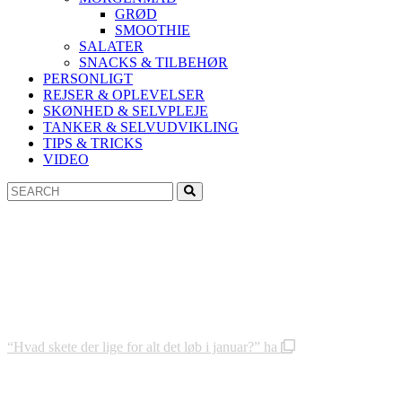
GRØD
SMOOTHIE
SALATER
SNACKS & TILBEHØR
PERSONLIGT
REJSER & OPLEVELSER
SKØNHED & SELVPLEJE
TANKER & SELVUDVIKLING
TIPS & TRICKS
VIDEO
Search
Search
for:
“Hvad skete der lige for alt det løb i januar?” ha