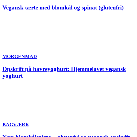
Vegansk tærte med blomkål og spinat (glutenfri)
MORGENMAD
Opskrift på havreyoghurt: Hjemmelavet vegansk
yoghurt
BAGVÆRK