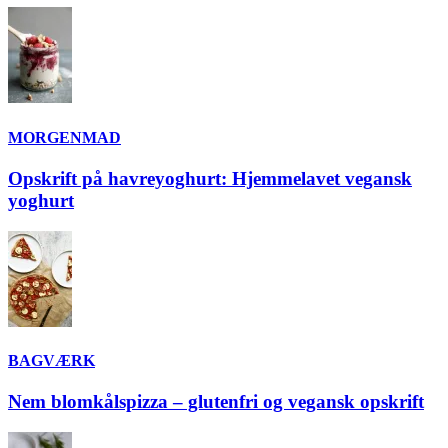
MORGENMAD
Opskrift på havreyoghurt: Hjemmelavet vegansk
yoghurt
BAGVÆRK
Nem blomkålspizza – glutenfri og vegansk opskrift