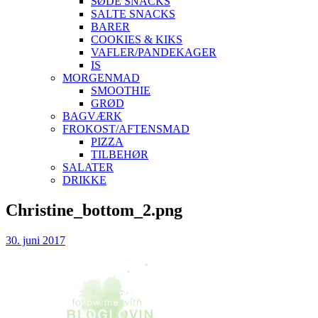
SØDE SNACKS
SALTE SNACKS
BARER
COOKIES & KIKS
VAFLER/PANDEKAGER
IS
MORGENMAD
SMOOTHIE
GRØD
BAGVÆRK
FROKOST/AFTENSMAD
PIZZA
TILBEHØR
SALATER
DRIKKE
Skip
Christine_bottom_2.png
to
content
30. juni 2017