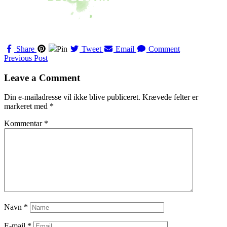
Share
Pin
Tweet
Email
Comment
Navigation
Previous Post
til
Leave a Comment
indlæg
Din e-mailadresse vil ikke blive publiceret.
Krævede felter er
markeret med
*
Kommentar
*
Navn
*
E-mail
*