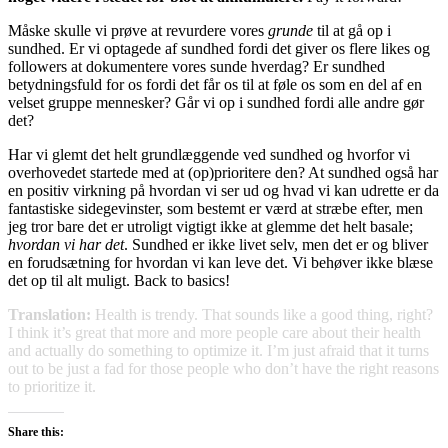
Måske skulle vi prøve at revurdere vores
grunde
til at gå op i
sundhed. Er vi optagede af sundhed fordi det giver os flere likes og
followers at dokumentere vores sunde hverdag? Er sundhed
betydningsfuld for os fordi det får os til at føle os som en del af en
velset gruppe mennesker? Går vi op i sundhed fordi alle andre gør
det?
Har vi glemt det helt grundlæggende ved sundhed og hvorfor vi
overhovedet startede med at (op)prioritere den? At sundhed også har
en positiv virkning på hvordan vi ser ud og hvad vi kan udrette er da
fantastiske sidegevinster, som bestemt er værd at stræbe efter, men
jeg tror bare det er utroligt vigtigt ikke at glemme det helt basale;
hvordan vi har det
. Sundhed er ikke livet selv, men det er og bliver
en forudsætning for hvordan vi kan leve det. Vi behøver ikke blæse
det op til alt muligt. Back to basics!
Translation:
Health is trendy. That sounds like a good thing, right?
I think it’s great that more and more people care about their health
and actually do something to optimize it. I’m just afraid that it turns
out to be just a fad for those people who don’t have the right reasons
to prioritize it.
Share this: