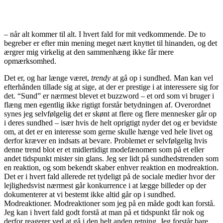
– når alt kommer til alt. I hvert fald for mit vedkommende. De to
begreber er efter min mening meget nært knyttet til hinanden, og det
ærgrer mig virkelig at den sammenhæng ikke får mere
opmærksomhed.
Det er, og har længe været,
trendy
at gå op i sundhed. Man kan vel
efterhånden tillade sig at sige, at der er prestige i at interessere sig for
det. “Sund” er nærmest blevet et buzzword – et ord som vi bruger i
flæng men egentlig ikke rigtigt forstår betydningen af. Overordnet
synes jeg selvfølgelig det er skønt at flere og flere mennesker går op
i deres sundhed – især hvis de helt oprigtigt nyder det og er bevidste
om, at det er en interesse som gerne skulle hænge ved hele livet og
derfor kræver en indsats at bevare. Problemet er selvfølgelig hvis
denne trend blot er et midlertidigt modefænomen som på et eller
andet tidspunkt mister sin glans. Jeg ser lidt på sundhedstrenden som
en reaktion, og som bekendt skaber enhver reaktion en modreaktion.
Det er i hvert fald allerede ret tydeligt på de sociale medier hvor der
lejlighedsvist nærmest går konkurrence i at lægge billeder op der
dokumenterer at vi bestemt ikke altid går op i sundhed.
Modreaktioner. Modreaktioner som jeg på en måde godt kan forstå.
Jeg kan i hvert fald godt forstå at man på et tidspunkt får nok og
derfor reagerer ved at gå i den helt anden retning. Jeg forstår bare