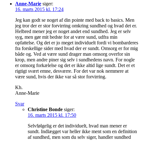
Anne-Marie
siger:
16. marts 2015 kl. 17:24
Jeg kan godt se noget af din pointe med back to basics. Men
jeg tror der er stor forvirring omkring sundhed og hvad det er.
Helbred mener jeg er noget andet end sundhed. Jeg er selv
syg, men gør mit bedste for at være sund, udfra min
opfattelse. Og det er jo meget individuelt fordi vi bombarderes
fra forskellige sider med hvad der er sundt. Omsorg er for mig
både og. Ved at være sund drager man omsorg overfor sin
krop, men andre piner sig selv i sundhedens navn. For nogle
er omsorg forkælelse og det er ikke altid lige sundt. Det er et
rigtigt svært emne, desværre. For det var nok nemmere at
være sund, hvis der ikke var så stor forvirring.
Kh.
Anne-Marie
Svar
Christine Bonde
siger:
16. marts 2015 kl. 17:50
Selvfølgelig er det individuelt, hvad man mener er
sundt. Indlægget var heller ikke ment som en definition
af sundhed, men som du selv siger, handler sundhed