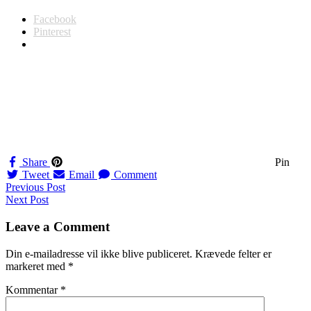
Facebook
Pinterest
Share
Pin
Tweet
Email
Comment
Navigation
Previous Post
Next Post
til
indlæg
Leave a Comment
Din e-mailadresse vil ikke blive publiceret.
Krævede felter er
markeret med
*
Kommentar
*