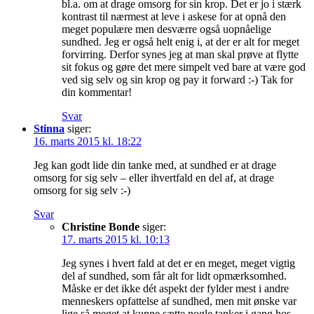
bl.a. om at drage omsorg for sin krop. Det er jo i stærk
kontrast til nærmest at leve i askese for at opnå den
meget populære men desværre også uopnåelige
sundhed. Jeg er også helt enig i, at der er alt for meget
forvirring. Derfor synes jeg at man skal prøve at flytte
sit fokus og gøre det mere simpelt ved bare at være god
ved sig selv og sin krop og pay it forward :-) Tak for
din kommentar!
Svar
Stinna
siger:
16. marts 2015 kl. 18:22
Jeg kan godt lide din tanke med, at sundhed er at drage
omsorg for sig selv – eller ihvertfald en del af, at drage
omsorg for sig selv :-)
Svar
Christine Bonde
siger:
17. marts 2015 kl. 10:13
Jeg synes i hvert fald at det er en meget, meget vigtig
del af sundhed, som får alt for lidt opmærksomhed.
Måske er det ikke dét aspekt der fylder mest i andre
menneskers opfattelse af sundhed, men mit ønske var
lige så meget at kunne sætte nogle tanker i gang hos