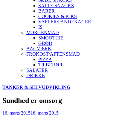
SØDE SNACKS
SALTE SNACKS
BARER
COOKIES & KIKS
VAFLER/PANDEKAGER
IS
MORGENMAD
SMOOTHIE
GRØD
BAGVÆRK
FROKOST/AFTENSMAD
PIZZA
TILBEHØR
SALATER
DRIKKE
Skip
TANKER & SELVUDVIKLING
to
content
Sundhed er omsorg
16. marts 2015
16. marts 2015