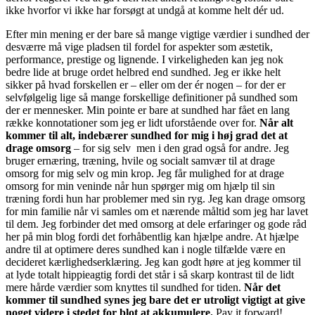
ikke hvorfor vi ikke har forsøgt at undgå at komme helt dér ud.
Efter min mening er der bare så mange vigtige værdier i sundhed der
desværre må vige pladsen til fordel for aspekter som æstetik,
performance, prestige og lignende. I virkeligheden kan jeg nok
bedre lide at bruge ordet helbred end sundhed. Jeg er ikke helt
sikker på hvad forskellen er – eller om der ér nogen – for der er
selvfølgelig lige så mange forskellige definitioner på sundhed som
der er mennesker. Min pointe er bare at sundhed har fået en lang
række konnotationer som jeg er lidt uforstående over for.
Når alt
kommer til alt, indebærer sundhed for mig i høj grad det at
drage omsorg
– for sig selv men i den grad også for andre. Jeg
bruger ernæring, træning, hvile og socialt samvær til at drage
omsorg for mig selv og min krop. Jeg får mulighed for at drage
omsorg for min veninde når hun spørger mig om hjælp til sin
træning fordi hun har problemer med sin ryg. Jeg kan drage omsorg
for min familie når vi samles om et nærende måltid som jeg har lavet
til dem. Jeg forbinder det med omsorg at dele erfaringer og gode råd
her på min blog fordi det forhåbentlig kan hjælpe andre. At hjælpe
andre til at optimere deres sundhed kan i nogle tilfælde være en
decideret kærlighedserklæring. Jeg kan godt høre at jeg kommer til
at lyde totalt hippieagtig fordi det står i så skarp kontrast til de lidt
mere hårde værdier som knyttes til sundhed for tiden.
Når det
kommer til sundhed synes jeg bare det er utroligt vigtigt at give
noget videre i stedet for blot at akkumulere.
Pay it forward!