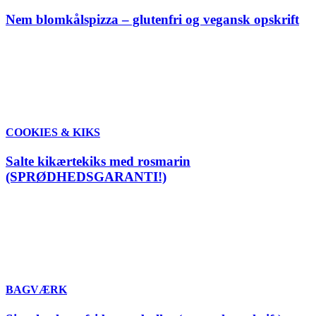
Nem blomkålspizza – glutenfri og vegansk opskrift
COOKIES & KIKS
Salte kikærtekiks med rosmarin
(SPRØDHEDSGARANTI!)
BAGVÆRK