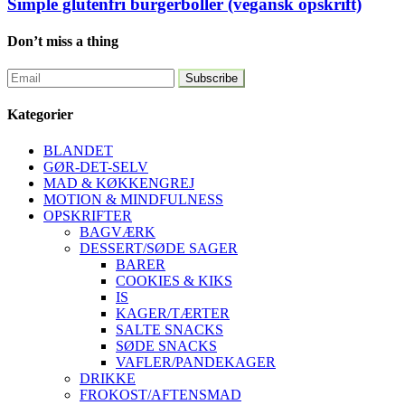
Simple glutenfri burgerboller (vegansk opskrift)
Don’t miss a thing
Kategorier
BLANDET
GØR-DET-SELV
MAD & KØKKENGREJ
MOTION & MINDFULNESS
OPSKRIFTER
BAGVÆRK
DESSERT/SØDE SAGER
BARER
COOKIES & KIKS
IS
KAGER/TÆRTER
SALTE SNACKS
SØDE SNACKS
VAFLER/PANDEKAGER
DRIKKE
FROKOST/AFTENSMAD