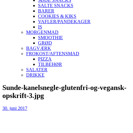
SØDE SNACKS
SALTE SNACKS
BARER
COOKIES & KIKS
VAFLER/PANDEKAGER
IS
MORGENMAD
SMOOTHIE
GRØD
BAGVÆRK
FROKOST/AFTENSMAD
PIZZA
TILBEHØR
SALATER
DRIKKE
Skip
Sunde-kanelsnegle-glutenfri-og-vegansk-
to
opskrift-3.jpg
content
30. juni 2017