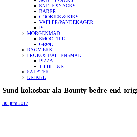
SØDE SNACKS
SALTE SNACKS
BARER
COOKIES & KIKS
VAFLER/PANDEKAGER
IS
MORGENMAD
SMOOTHIE
GRØD
BAGVÆRK
FROKOST/AFTENSMAD
PIZZA
TILBEHØR
SALATER
DRIKKE
Skip
Sund-kokosbar-ala-Bounty-bedre-end-origi
to
content
30. juni 2017