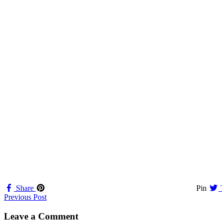
Share
Pin
Navigation
Previous Post
til
Leave a Comment