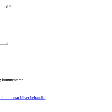
et med
*
eg kommenterer.
 kommentar bliver behandlet
.