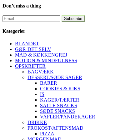
Don’t miss a thing
Kategorier
BLANDET
GØR-DET-SELV
MAD & KØKKENGREJ
MOTION & MINDFULNESS
OPSKRIFTER
BAGVÆRK
DESSERT/SØDE SAGER
BARER
COOKIES & KIKS
IS
KAGER/TÆRTER
SALTE SNACKS
SØDE SNACKS
VAFLER/PANDEKAGER
DRIKKE
FROKOST/AFTENSMAD
PIZZA
MORGENMAD