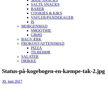
SØDE SNACKS
SALTE SNACKS
BARER
COOKIES & KIKS
VAFLER/PANDEKAGER
IS
MORGENMAD
SMOOTHIE
GRØD
BAGVÆRK
FROKOST/AFTENSMAD
PIZZA
TILBEHØR
SALATER
DRIKKE
Skip
Status-på-kogebogen-en-kæmpe-tak-2.jpg
to
content
30. juni 2017