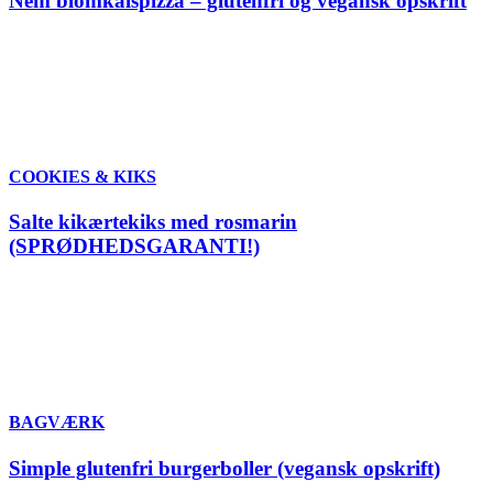
Nem blomkålspizza – glutenfri og vegansk opskrift
COOKIES & KIKS
Salte kikærtekiks med rosmarin
(SPRØDHEDSGARANTI!)
BAGVÆRK
Simple glutenfri burgerboller (vegansk opskrift)