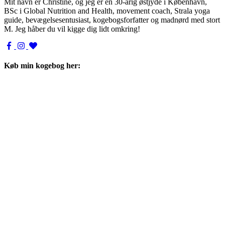
Mit navn er Christine, og jeg er en 30-årig østjyde i København,
BSc i Global Nutrition and Health, movement coach, Strala yoga
guide, bevægelsesentusiast, kogebogsforfatter og madnørd med stort
M. Jeg håber du vil kigge dig lidt omkring!
Køb min kogebog her: