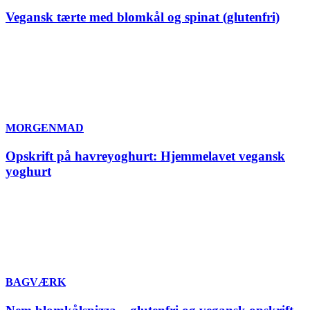
Vegansk tærte med blomkål og spinat (glutenfri)
MORGENMAD
Opskrift på havreyoghurt: Hjemmelavet vegansk
yoghurt
BAGVÆRK