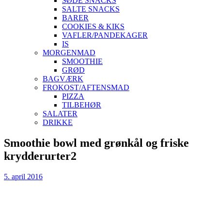
SØDE SNACKS
SALTE SNACKS
BARER
COOKIES & KIKS
VAFLER/PANDEKAGER
IS
MORGENMAD
SMOOTHIE
GRØD
BAGVÆRK
FROKOST/AFTENSMAD
PIZZA
TILBEHØR
SALATER
DRIKKE
Skip
Smoothie bowl med grønkål og friske
to
krydderurter2
content
5. april 2016