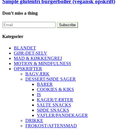
Simple glutenfri burgerboller (vegansk opskrift)
Don’t miss a thing
Kategorier
BLANDET
GØR-DET-SELV
MAD & KØKKENGREJ
MOTION & MINDFULNESS
OPSKRIFTER
BAGVÆRK
DESSERT/SØDE SAGER
BARER
COOKIES & KIKS
IS
KAGER/TÆRTER
SALTE SNACKS
SØDE SNACKS
VAFLER/PANDEKAGER
DRIKKE
FROKOST/AFTENSMAD