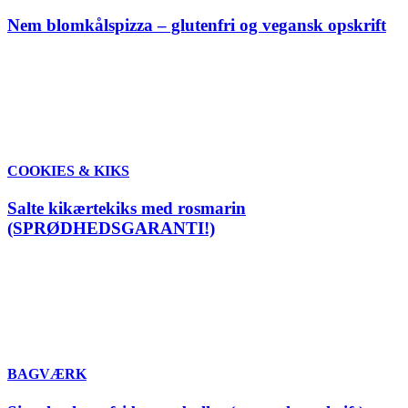
Nem blomkålspizza – glutenfri og vegansk opskrift
COOKIES & KIKS
Salte kikærtekiks med rosmarin
(SPRØDHEDSGARANTI!)
BAGVÆRK