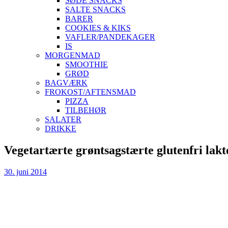
SØDE SNACKS
SALTE SNACKS
BARER
COOKIES & KIKS
VAFLER/PANDEKAGER
IS
MORGENMAD
SMOOTHIE
GRØD
BAGVÆRK
FROKOST/AFTENSMAD
PIZZA
TILBEHØR
SALATER
DRIKKE
Skip
Vegetartærte grøntsagstærte glutenfri lakt
to
content
30. juni 2014