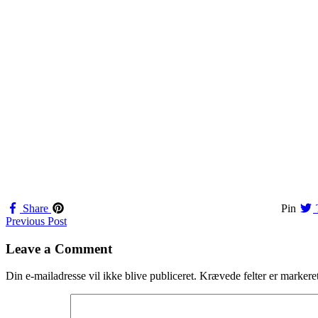
Share
Pin
Navigation
Previous Post
til
Leave a Comment
indlæg
Din e-mailadresse vil ikke blive publiceret.
Krævede felter er marker