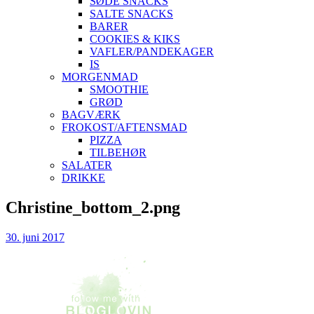
SØDE SNACKS
SALTE SNACKS
BARER
COOKIES & KIKS
VAFLER/PANDEKAGER
IS
MORGENMAD
SMOOTHIE
GRØD
BAGVÆRK
FROKOST/AFTENSMAD
PIZZA
TILBEHØR
SALATER
DRIKKE
Skip
Christine_bottom_2.png
to
content
30. juni 2017