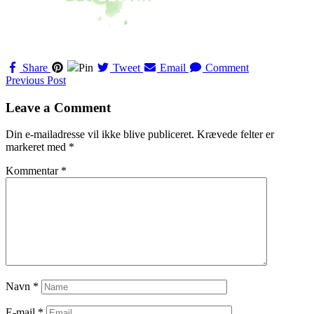
Share
Pin
Tweet
Email
Comment
Navigation
Previous Post
til
Leave a Comment
indlæg
Din e-mailadresse vil ikke blive publiceret.
Krævede felter er
markeret med
*
Kommentar
*
Navn
*
E-mail
*