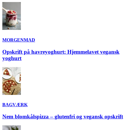
MORGENMAD
Opskrift på havreyoghurt: Hjemmelavet vegansk
yoghurt
BAGVÆRK
Nem blomkålspizza – glutenfri og vegansk opskrift