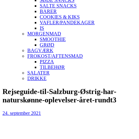
SØDE SNACKS
SALTE SNACKS
BARER
COOKIES & KIKS
VAFLER/PANDEKAGER
IS
MORGENMAD
SMOOTHIE
GRØD
BAGVÆRK
FROKOST/AFTENSMAD
PIZZA
TILBEHØR
SALATER
DRIKKE
Skip
Rejseguide-til-Salzburg-Østrig-har-
to
naturskønne-oplevelser-året-rundt3
content
24. september 2021