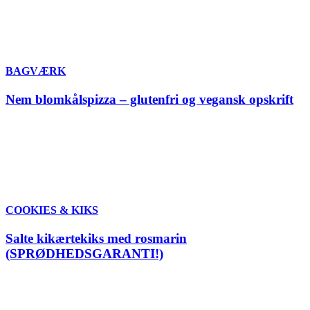
BAGVÆRK
Nem blomkålspizza – glutenfri og vegansk opskrift
COOKIES & KIKS
Salte kikærtekiks med rosmarin
(SPRØDHEDSGARANTI!)