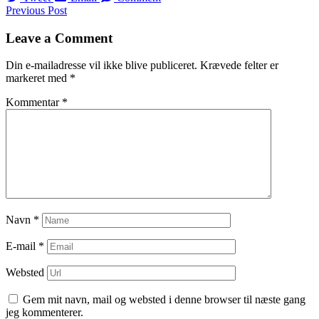
Navigation
Previous Post
til
Leave a Comment
indlæg
Din e-mailadresse vil ikke blive publiceret.
Krævede felter er
markeret med
*
Kommentar
*
Navn
*
E-mail
*
Websted
Gem mit navn, mail og websted i denne browser til næste gang
jeg kommenterer.