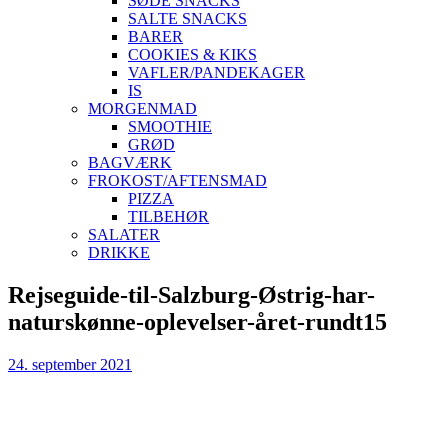
SØDE SNACKS
SALTE SNACKS
BARER
COOKIES & KIKS
VAFLER/PANDEKAGER
IS
MORGENMAD
SMOOTHIE
GRØD
BAGVÆRK
FROKOST/AFTENSMAD
PIZZA
TILBEHØR
SALATER
DRIKKE
Skip
Rejseguide-til-Salzburg-Østrig-har-
to
naturskønne-oplevelser-året-rundt15
content
24. september 2021