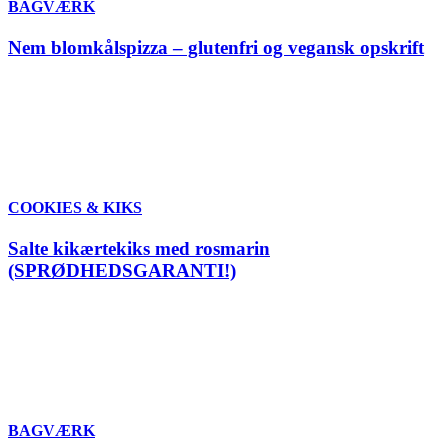
BAGVÆRK
Nem blomkålspizza – glutenfri og vegansk opskrift
COOKIES & KIKS
Salte kikærtekiks med rosmarin
(SPRØDHEDSGARANTI!)
BAGVÆRK