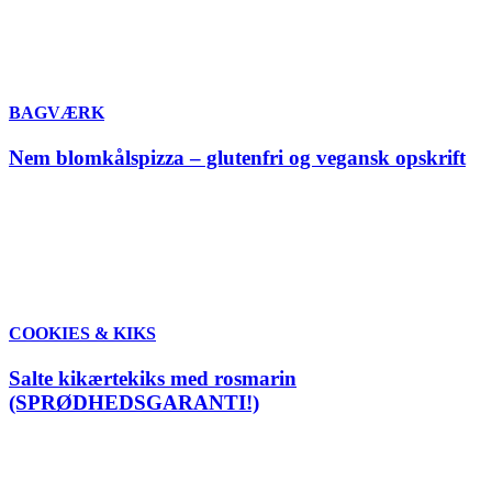
BAGVÆRK
Nem blomkålspizza – glutenfri og vegansk opskrift
COOKIES & KIKS
Salte kikærtekiks med rosmarin
(SPRØDHEDSGARANTI!)