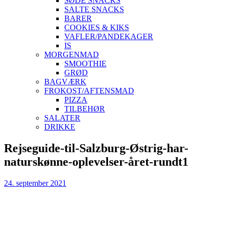
SØDE SNACKS
SALTE SNACKS
BARER
COOKIES & KIKS
VAFLER/PANDEKAGER
IS
MORGENMAD
SMOOTHIE
GRØD
BAGVÆRK
FROKOST/AFTENSMAD
PIZZA
TILBEHØR
SALATER
DRIKKE
Skip
Rejseguide-til-Salzburg-Østrig-har-
to
naturskønne-oplevelser-året-rundt1
content
24. september 2021