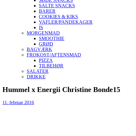
SØDE SNACKS
SALTE SNACKS
BARER
COOKIES & KIKS
VAFLER/PANDEKAGER
IS
MORGENMAD
SMOOTHIE
GRØD
BAGVÆRK
FROKOST/AFTENSMAD
PIZZA
TILBEHØR
SALATER
DRIKKE
Skip
Hummel x Energii Christine Bonde15
to
content
11. februar 2016