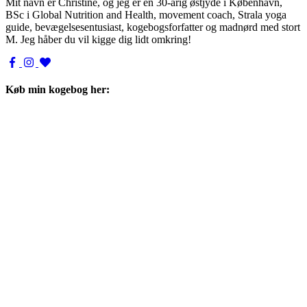
Mit navn er Christine, og jeg er en 30-årig østjyde i København,
BSc i Global Nutrition and Health, movement coach, Strala yoga
guide, bevægelsesentusiast, kogebogsforfatter og madnørd med stort
M. Jeg håber du vil kigge dig lidt omkring!
Køb min kogebog her: