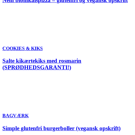
Nem blomkålspizza – glutenfri og vegansk opskrift
COOKIES & KIKS
Salte kikærtekiks med rosmarin
(SPRØDHEDSGARANTI!)
BAGVÆRK
Simple glutenfri burgerboller (vegansk opskrift)