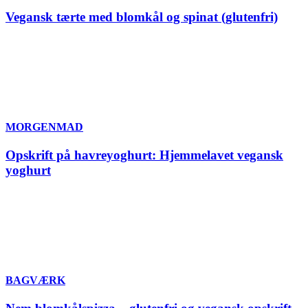
Vegansk tærte med blomkål og spinat (glutenfri)
MORGENMAD
Opskrift på havreyoghurt: Hjemmelavet vegansk
yoghurt
BAGVÆRK