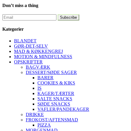
Don’t miss a thing
Kategorier
BLANDET
GØR-DET-SELV
MAD & KØKKENGREJ
MOTION & MINDFULNESS
OPSKRIFTER
BAGVÆRK
DESSERT/SØDE SAGER
BARER
COOKIES & KIKS
IS
KAGER/TÆRTER
SALTE SNACKS
SØDE SNACKS
VAFLER/PANDEKAGER
DRIKKE
FROKOST/AFTENSMAD
PIZZA
MORGENMAD