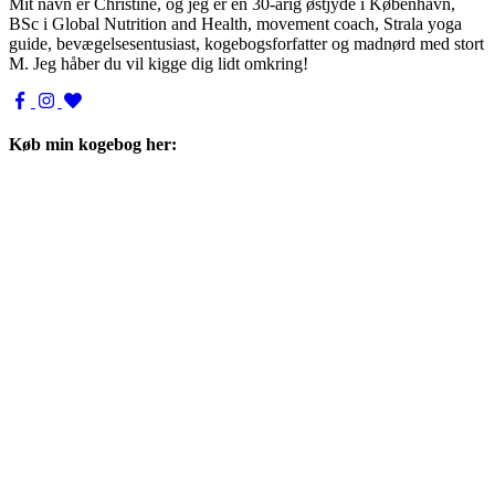
Mit navn er Christine, og jeg er en 30-årig østjyde i København,
BSc i Global Nutrition and Health, movement coach, Strala yoga
guide, bevægelsesentusiast, kogebogsforfatter og madnørd med stort
M. Jeg håber du vil kigge dig lidt omkring!
Køb min kogebog her: