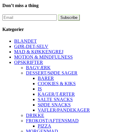
Don’t miss a thing
Kategorier
BLANDET
GØR-DET-SELV
MAD & KØKKENGREJ
MOTION & MINDFULNESS
OPSKRIFTER
BAGVÆRK
DESSERT/SØDE SAGER
BARER
COOKIES & KIKS
IS
KAGER/TÆRTER
SALTE SNACKS
SØDE SNACKS
VAFLER/PANDEKAGER
DRIKKE
FROKOST/AFTENSMAD
PIZZA
MORGENMAD