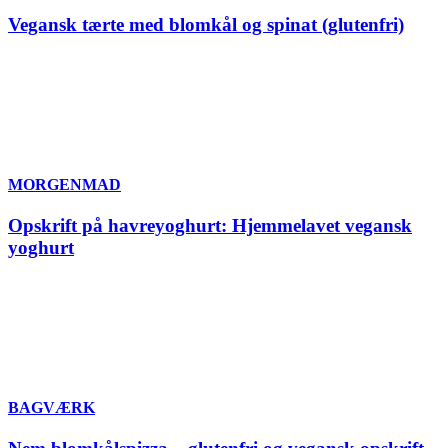
Vegansk tærte med blomkål og spinat (glutenfri)
MORGENMAD
Opskrift på havreyoghurt: Hjemmelavet vegansk
yoghurt
BAGVÆRK