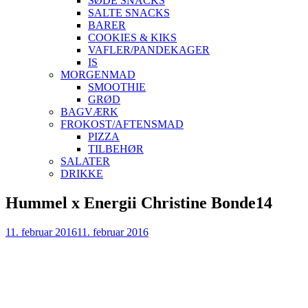
SØDE SNACKS
SALTE SNACKS
BARER
COOKIES & KIKS
VAFLER/PANDEKAGER
IS
MORGENMAD
SMOOTHIE
GRØD
BAGVÆRK
FROKOST/AFTENSMAD
PIZZA
TILBEHØR
SALATER
DRIKKE
Skip
Hummel x Energii Christine Bonde14
to
content
11. februar 2016
11. februar 2016