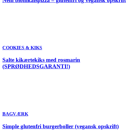
Nem blomkålspizza – glutenfri og vegansk opskrift
COOKIES & KIKS
Salte kikærtekiks med rosmarin
(SPRØDHEDSGARANTI!)
BAGVÆRK
Simple glutenfri burgerboller (vegansk opskrift)