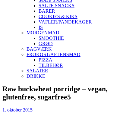
SØDE SNACKS
SALTE SNACKS
BARER
COOKIES & KIKS
VAFLER/PANDEKAGER
IS
MORGENMAD
SMOOTHIE
GRØD
BAGVÆRK
FROKOST/AFTENSMAD
PIZZA
TILBEHØR
SALATER
DRIKKE
Skip
Raw buckwheat porridge – vegan,
to
glutenfree, sugarfree5
content
1. oktober 2015