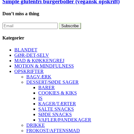
Simple glutenfri burgerboller (vegansk opskrift)
Don’t miss a thing
Kategorier
BLANDET
GØR-DET-SELV
MAD & KØKKENGREJ
MOTION & MINDFULNESS
OPSKRIFTER
BAGVÆRK
DESSERT/SØDE SAGER
BARER
COOKIES & KIKS
IS
KAGER/TÆRTER
SALTE SNACKS
SØDE SNACKS
VAFLER/PANDEKAGER
DRIKKE
FROKOST/AFTENSMAD