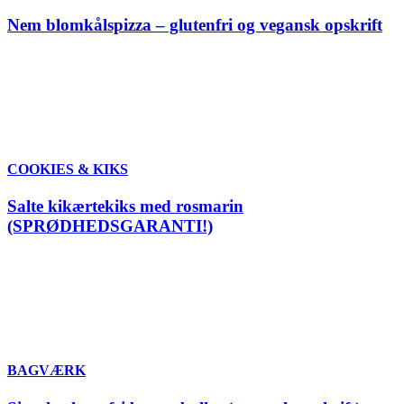
Nem blomkålspizza – glutenfri og vegansk opskrift
COOKIES & KIKS
Salte kikærtekiks med rosmarin
(SPRØDHEDSGARANTI!)
BAGVÆRK